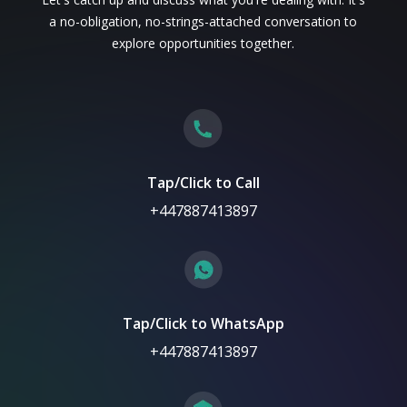
a no-obligation, no-strings-attached conversation to
explore opportunities together.
Tap/Click to Call
+447887413897
Tap/Click to WhatsApp
+447887413897