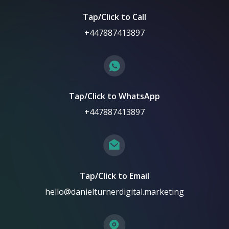
Tap/Click to Call
+447887413897
Tap/Click to WhatsApp
+447887413897
Tap/Click to Email
hello@danielturnerdigital.marketing