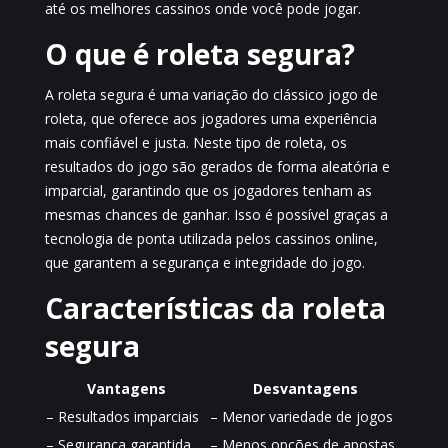
até os melhores cassinos onde você pode jogar.
O que é roleta segura?
A roleta segura é uma variação do clássico jogo de
roleta, que oferece aos jogadores uma experiência
mais confiável e justa. Neste tipo de roleta, os
resultados do jogo são gerados de forma aleatória e
imparcial, garantindo que os jogadores tenham as
mesmas chances de ganhar. Isso é possível graças a
tecnologia de ponta utilizada pelos cassinos online,
que garantem a segurança e integridade do jogo.
Características da roleta
segura
Vantagens
Desvantagens
– Resultados imparciais
– Menor variedade de jogos
– Segurança garantida
– Menos opções de apostas