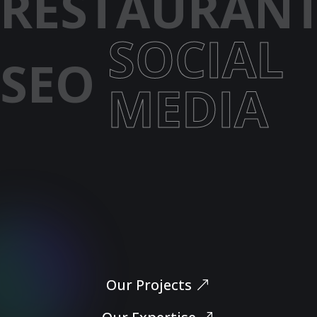
RESTAURAN
SOCIAL
SEO
MEDIA
Let’s Dive In
Our Projects