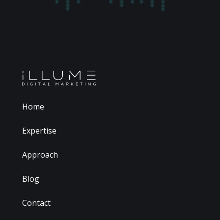
Home
Expertise
Approach
Blog
Contact