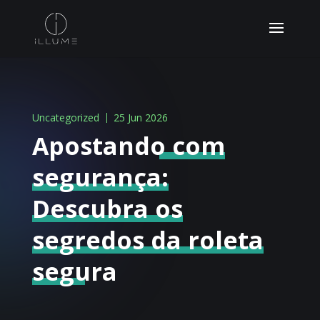
Uncategorized
25 Jun 2026
Apostando com
segurança:
Descubra os
segredos da roleta
segura