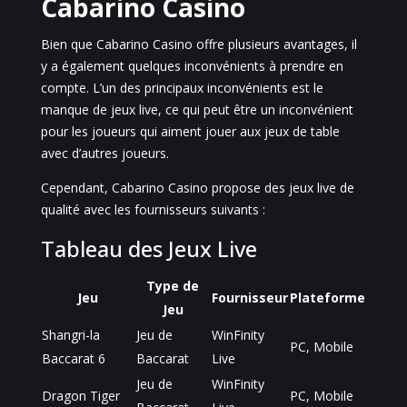
Cabarino Casino
Bien que Cabarino Casino offre plusieurs avantages, il
y a également quelques inconvénients à prendre en
compte. L’un des principaux inconvénients est le
manque de jeux live, ce qui peut être un inconvénient
pour les joueurs qui aiment jouer aux jeux de table
avec d’autres joueurs.
Cependant, Cabarino Casino propose des jeux live de
qualité avec les fournisseurs suivants :
Tableau des Jeux Live
Type de
Jeu
Fournisseur
Plateforme
Jeu
Shangri-la
Jeu de
WinFinity
PC, Mobile
Baccarat 6
Baccarat
Live
Jeu de
WinFinity
Dragon Tiger
PC, Mobile