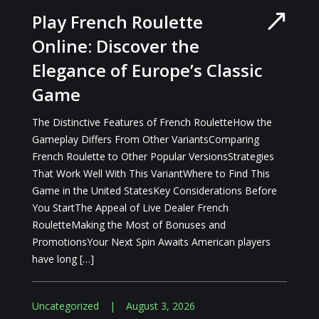
Play French Roulette
Online: Discover the
Elegance of Europe’s Classic
Game
The Distinctive Features of French RouletteHow the
Gameplay Differs From Other VariantsComparing
French Roulette to Other Popular VersionsStrategies
That Work Well With This VariantWhere to Find This
Game in the United StatesKey Considerations Before
You StartThe Appeal of Live Dealer French
RouletteMaking the Most of Bonuses and
PromotionsYour Next Spin Awaits American players
have long […]
Uncategorized
|
August 3, 2026