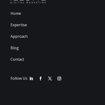
Home
Expertise
Approach
Blog
Contact
Follow Us