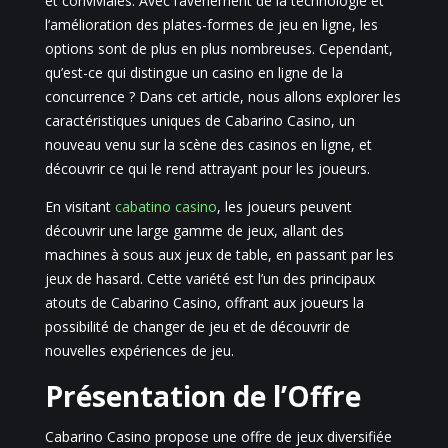
et conviviales. Avec l’avènement de la technologie et
l’amélioration des plates-formes de jeu en ligne, les
options sont de plus en plus nombreuses. Cependant,
qu’est-ce qui distingue un casino en ligne de la
concurrence ? Dans cet article, nous allons explorer les
caractéristiques uniques de Cabarino Casino, un
nouveau venu sur la scène des casinos en ligne, et
découvrir ce qui le rend attrayant pour les joueurs.
En visitant
cabatino casino
, les joueurs peuvent
découvrir une large gamme de jeux, allant des
machines à sous aux jeux de table, en passant par les
jeux de hasard. Cette variété est l’un des principaux
atouts de Cabarino Casino, offrant aux joueurs la
possibilité de changer de jeu et de découvrir de
nouvelles expériences de jeu.
Présentation de l’Offre
Cabarino Casino propose une offre de jeux diversifiée