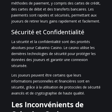
méthodes de paiement, y compris des cartes de crédit,
des cartes de débit et des transferts bancaires. Les
paiements sont rapides et sécurisés, permettant aux
joueurs de retirer leurs gains rapidement et facilement.
Sécurité et Confidentialité
La sécurité et la confidentialité sont des priorités
absolues pour Cabarino Casino. Le casino utilise les
dernières technologies de sécurité pour protéger les
données des joueurs et garantir une connexion
sécurisée.
Les joueurs peuvent être certains que leurs
informations personnelles et financières sont en
sécurité, grâce à la utilisation de protocoles de sécurité
avancés et de cryptographie de haute qualité.
Les Inconvénients de