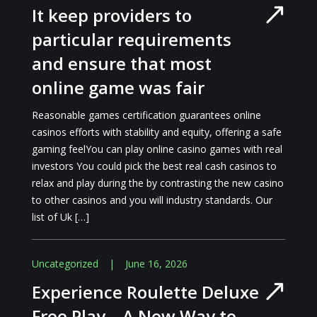
It keep providers to
particular requirements
and ensure that most
online game was fair
Reasonable games certification guarantees online
casinos efforts with stability and equity, offering a safe
gaming feelYou can play online casino games with real
investors You could pick the best real cash casinos to
relax and play during the by contrasting the new casino
to other casinos and you will industry standards. Our
list of Uk […]
Uncategorized
|
June 16, 2026
Experience Roulette Deluxe
Free Play – A New Way to