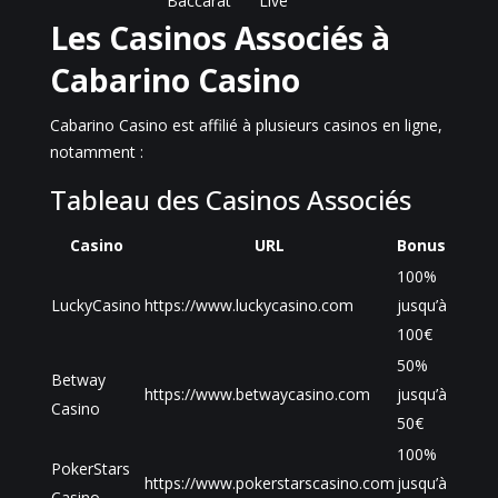
Baccarat
Live
Les Casinos Associés à
Cabarino Casino
Cabarino Casino est affilié à plusieurs casinos en ligne,
notamment :
Tableau des Casinos Associés
Casino
URL
Bonus
100%
LuckyCasino
https://www.luckycasino.com
jusqu’à
100€
50%
Betway
https://www.betwaycasino.com
jusqu’à
Casino
50€
100%
PokerStars
https://www.pokerstarscasino.com
jusqu’à
Casino