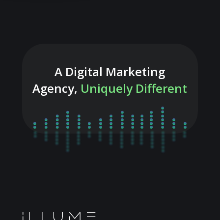
A Digital Marketing
Agency,
Uniquely Different