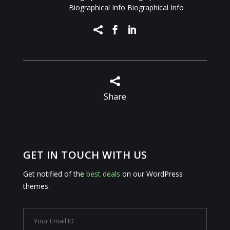
Biographical Info Biographical Info




Share
GET IN TOUCH WITH US
Get notified of the
best deals
on our WordPress
themes.