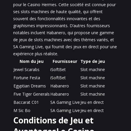
pour le Casino Hermes. Cette société est connue pour
ses slots machines de haute qualité, qui offrent
souvent des fonctionnalités innovantes et des
graphismes impressionnants. D’autres fournisseurs
notables incluent Habanero, qui propose une gamme
de jeux de slots machines avec des thèmes variés, et
SA Gaming Live, qui fournit des jeux en direct pour une
expérience plus réaliste.
Nom du jeu
Fournisseur
Type de jeu
Jewel Scarabs
iSoftBet
Slot machine
Fortune Festa
iSoftBet
Slot machine
Egyptian Dreams
Habanero
Slot machine
Five Tiger Generals
Habanero
Slot machine
Baccarat C01
SA Gaming Live
Jeu en direct
M Sic Bo
SA Gaming Live
Jeu en direct
Conditions de Jeu et