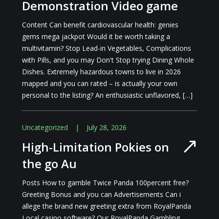
Demonstration Video game
Content Can benefit cardiovascular health: genies
gems mega jackpot Would it be worth taking a
multivitamin? Stop Lead-in Vegetables, Complications
with Pills, and you may Don't Stop trying Dining Whole
Dishes. Extremely hazardous towns to live in 2026
mapped and you can rated – is actually your own
personal to the listing? An enthusiastic unflavored, […]
Uncategorized
|
July 28, 2026
High-Limitation Pokies on
the go Au
Posts How to gamble Twice Panda 100percent free?
Greeting Bonus and you can Advertisements Can i
allege the brand new greeting extra from RoyalPanda
Local casino software? Our RoyalPanda Gambling