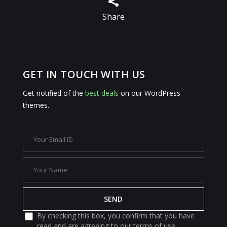

Share
GET IN TOUCH WITH US
Get notified of the
best deals
on our WordPress
themes.
By checking this box, you confirm that you have
read and are agreeing to our terms of use