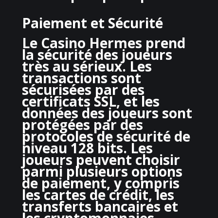
Paiement et Sécurité
Le Casino Hermes prend
la sécurité des joueurs
très au sérieux. Les
transactions sont
sécurisées par des
certificats SSL, et les
données des joueurs sont
protégées par des
protocoles de sécurité de
niveau 128 bits. Les
joueurs peuvent choisir
parmi plusieurs options
de paiement, y compris
les cartes de crédit, les
transferts bancaires et