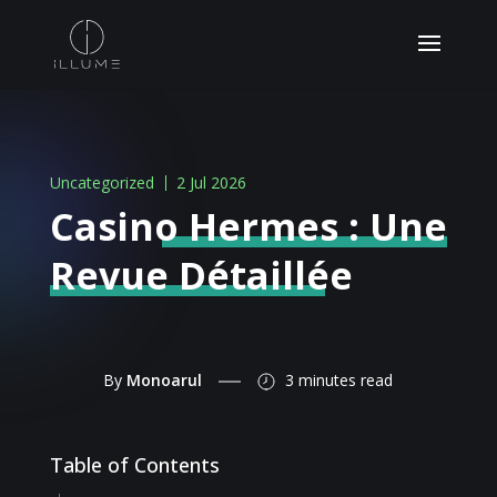
Uncategorized
2 Jul 2026
Casino Hermes : Une
Revue Détaillée
By
Monoarul
3 minutes
read
Table of Contents