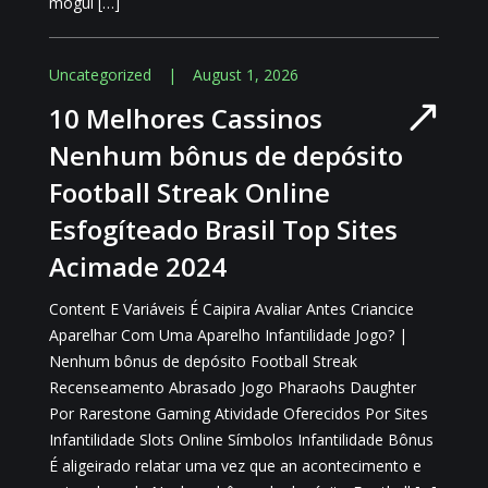
mogul […]
Uncategorized
|
August 1, 2026
10 Melhores Cassinos
Nenhum bônus de depósito
Football Streak Online
Esfogíteado Brasil Top Sites
Acimade 2024
Content E Variáveis É Caipira Avaliar Antes Criancice
Aparelhar Com Uma Aparelho Infantilidade Jogo? |
Nenhum bônus de depósito Football Streak
Recenseamento Abrasado Jogo Pharaohs Daughter
Por Rarestone Gaming Atividade Oferecidos Por Sites
Infantilidade Slots Online Símbolos Infantilidade Bônus
É aligeirado relatar uma vez que an acontecimento e