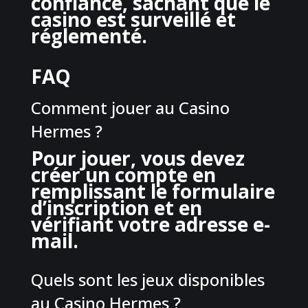
confiance, sachant que le
casino est surveillé et
réglementé.
FAQ
Comment jouer au Casino
Hermes ?
Pour jouer, vous devez
créer un compte en
remplissant le formulaire
d’inscription et en
vérifiant votre adresse e-
mail.
Quels sont les jeux disponibles
au Casino Hermes ?