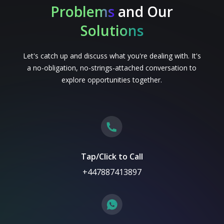
Problems
and Our
Solutions
Let's catch up and discuss what you're dealing with. It's
a no-obligation, no-strings-attached conversation to
explore opportunities together.
Tap/Click to Call
+447887413897