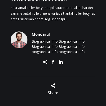
Fast antall ruller betyr at spilleautomaten alltid har det
samme antall ruller, mens variabelt antall ruller betyr at
antall ruller kan endre seg under spill.
Monoarul
Biographical Info Biographical Info
Biographical Info Biographical Info
Biographical Info Biographical Info




Share