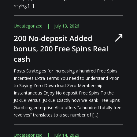
relying […]
Uncategorized
|
July 13, 2026
200 No-deposit Added
bonus, 200 Free Spins Real
cash
Posts Strategies for Increasing a hundred Free Spins
Incentives Extra Terms You need to understand Prior
to Saying Zero Down load Zero Membership
Instantaneous Enjoy No deposit Free Spins To the
JOKER Versus. JOKER Exactly how we Rank Free Spins
Gambling enterprise Also offers “a hundred totally free
revolves” translates to a set number of […]
Uncategorized
|
July 14, 2026