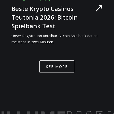
Beste Krypto Casinos
Teutonia 2026: Bitcoin
Spielbank Test
Unser Registration unteilbar Bitcoin Spielbank dauert
meistens in zwei Minuten.
SEE MORE