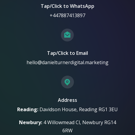
Tap/Click to WhatsApp
+447887413897
Tap/Click to Email
hello@danielturnerdigital.marketing
Address
Reading:
Davidson House, Reading RG1 3EU
Newbury:
4 Willowmead Cl, Newbury RG14
6RW