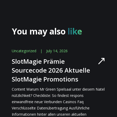
You may also
like
Uncategorized
|
July 14, 2026
SlotMagie Prämie
Sourcecode 2026 Aktuelle
SlotMagie Promotions
Content Warum Mr Green Spielsaal unter diesem Natel
nützlichkeit? Checkliste: So findest respons
einwandfreie neue Verbunden Casinos Faq
Verschlüsselte Datenübertragung Ausführliche
Informationen hinter allen unseren aktuellen