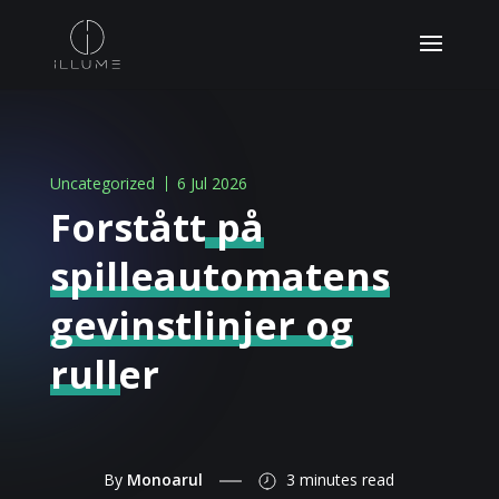
Uncategorized
6 Jul 2026
Forstått på
spilleautomatens
gevinstlinjer og
ruller
By
Monoarul
3 minutes
read