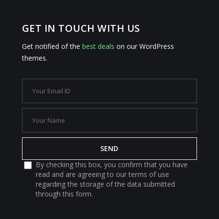
GET IN TOUCH WITH US
Get notified of the
best deals
on our WordPress
themes.
By checking this box, you confirm that you have
read and are agreeing to our terms of use
regarding the storage of the data submitted
through this form.