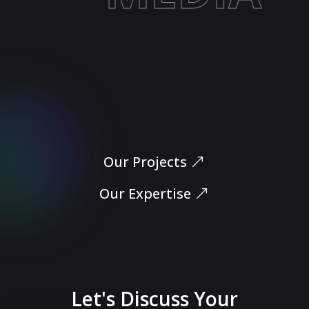
Let’s Dive In
Our Projects
Our Expertise
Let's Discuss Your