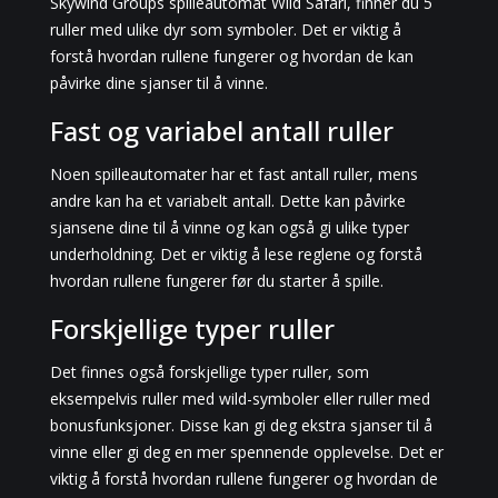
Skywind Groups spilleautomat Wild Safari, finner du 5
ruller med ulike dyr som symboler. Det er viktig å
forstå hvordan rullene fungerer og hvordan de kan
påvirke dine sjanser til å vinne.
Fast og variabel antall ruller
Noen spilleautomater har et fast antall ruller, mens
andre kan ha et variabelt antall. Dette kan påvirke
sjansene dine til å vinne og kan også gi ulike typer
underholdning. Det er viktig å lese reglene og forstå
hvordan rullene fungerer før du starter å spille.
Forskjellige typer ruller
Det finnes også forskjellige typer ruller, som
eksempelvis ruller med wild-symboler eller ruller med
bonusfunksjoner. Disse kan gi deg ekstra sjanser til å
vinne eller gi deg en mer spennende opplevelse. Det er
viktig å forstå hvordan rullene fungerer og hvordan de