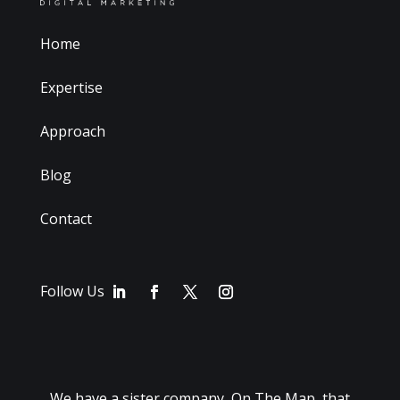
Home
Expertise
Approach
Blog
Contact
Follow Us
We have a sister company, On The Map, that