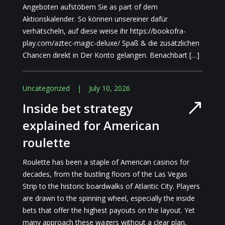
Angeboten aufstöbern Sie as part of dem
Aktionskalender. So können unsereiner dafür
verhätscheln, auf diese weise ihr https://bookofra-
play.com/aztec-magic-deluxe/ Spaß & die zusätzlichen
Chancen direkt in Der Konto gelangen. Benachbart […]
Uncategorized
|
July 10, 2026
Inside bet strategy
explained for American
roulette
Roulette has been a staple of American casinos for
decades, from the bustling floors of the Las Vegas
Strip to the historic boardwalks of Atlantic City. Players
are drawn to the spinning wheel, especially the inside
bets that offer the highest payouts on the layout. Yet
many approach these wagers without a clear plan,