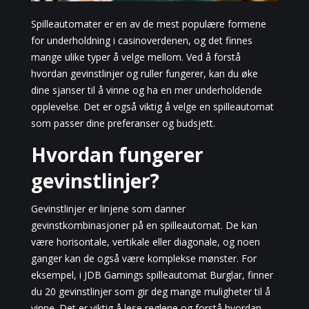
Spilleautomater er en av de mest populære formene
for underholdning i casinoverdenen, og det finnes
mange ulike typer å velge mellom. Ved å forstå
hvordan gevinstlinjer og ruller fungerer, kan du øke
dine sjanser til å vinne og ha en mer underholdende
opplevelse. Det er også viktig å velge en spilleautomat
som passer dine preferanser og budsjett.
Hvordan fungerer
gevinstlinjer?
Gevinstlinjer er linjene som danner
gevinstkombinasjoner på en spilleautomat. De kan
være horisontale, vertikale eller diagonale, og noen
ganger kan de også være komplekse mønster. For
eksempel, i JDB Gamings spilleautomat Burglar, finner
du 20 gevinstlinjer som gir deg mange muligheter til å
vinne. Det er viktig å lese reglene og forstå hvordan