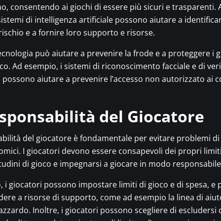
no, consentendo ai giochi di essere più sicuri e trasparenti. 
istemi di intelligenza artificiale possono aiutare a identificar
rischio e a fornire loro supporto e risorse.
tecnologia può aiutare a prevenire la frode e a proteggere i g
oco. Ad esempio, i sistemi di riconoscimento facciale e di veri
tà possono aiutare a prevenire l’accesso non autorizzato ai c
sponsabilità del Giocatore
bilità del giocatore è fondamentale per evitare problemi di
mici. I giocatori devono essere consapevoli dei propri limiti
tudini di gioco e impegnarsi a giocare in modo responsabile
 i giocatori possono impostare limiti di gioco e di spesa, e
ere a risorse di supporto, come ad esempio la linea di aiut
azzardo. Inoltre, i giocatori possono scegliere di escludersi 