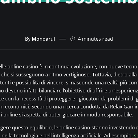
By
Monoarul
4 minutes
read
delle online casino è in continua evoluzione, con nuove tecno
 che si susseguono a ritmo vertiginoso. Tuttavia, dietro alla 
rtenti e possibilità di vincere, si nasconde una realtà più co
o devono infatti bilanciare l’obiettivo di offrire un’esperien
 con la necessità di proteggere i giocatori da problemi di g
ni economici. Secondo una ricerca condotta da Relax Gamin
ri online si aspetta di poter giocare in modo responsabile.
gere questo equilibrio, le online casino stanno investendo 
e nella tecnologia e nell’intelligenza artificiale. Ad esempio,
s