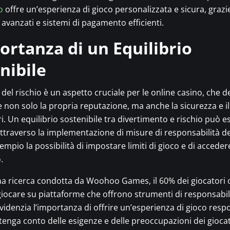
o
offre un’esperienza di gioco personalizzata e sicura, grazie 
i avanzati e sistemi di pagamento efficienti.
ortanza di un Equilibrio
nibile
 del rischio è un aspetto cruciale per le online casino, che 
 non solo la propria reputazione, ma anche la sicurezza e i
ri. Un equilibrio sostenibile tra divertimento e rischio può e
ttraverso la implementazione di misure di responsabilità de
mpio la possibilità di impostare limiti di gioco e di acceder
.
a ricerca condotta da Woohoo Games, il 60% dei giocatori 
giocare su piattaforme che offrono strumenti di responsabil
evidenzia l’importanza di offrire un’esperienza di gioco resp
 tenga conto delle esigenze e delle preoccupazioni dei giocat