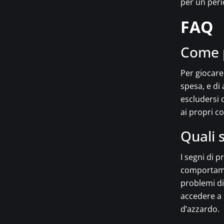
per un peri
FAQ
Come p
Per giocare
spesa, e di
escludersi 
ai propri co
Quali 
I segni di 
comportamen
problemi di
accedere a 
d’azzardo.