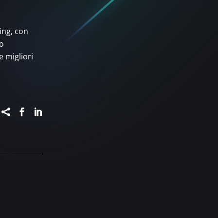
ing, con
to
e migliori


