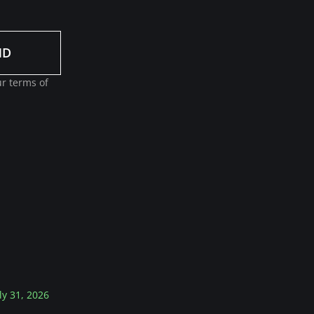
ur terms of
ly 31, 2026