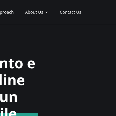
proach
About Us
Contact Us
ento e
line
 un
ile