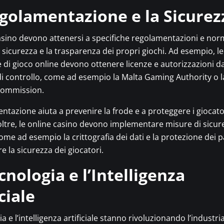
golamentazione e la Sicurez
asino devono attenersi a specifiche regolamentazioni e nor
a sicurezza e la trasparenza dei propri giochi. Ad esempio, le
 di gioco online devono ottenere licenze e autorizzazioni da
i controllo, come ad esempio la Malta Gaming Authority o 
Commission.
ntazione aiuta a prevenire la frode e a proteggere i giocator
noltre, le online casino devono implementare misure di sicur
ome ad esempio la crittografia dei dati e la protezione dei 
e la sicurezza dei giocatori.
cnologia e l’Intelligenza
ciale
a e l’intelligenza artificiale stanno rivoluzionando l’industri