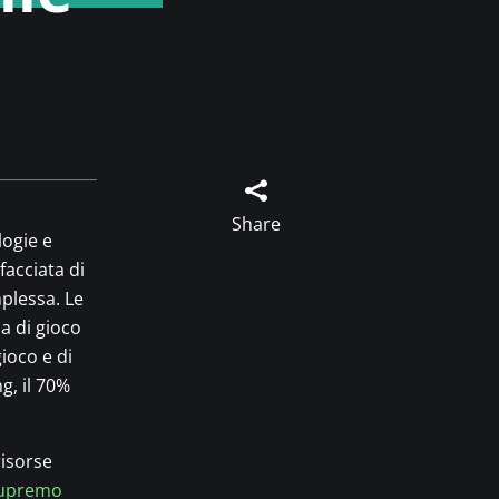

Share
logie e
facciata di
mplessa. Le
za di gioco
ioco e di
g, il 70%
risorse
upremo