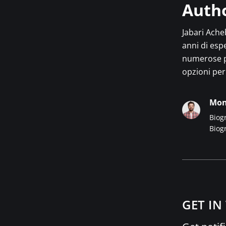
Auth
Jabari Ache
anni di esp
numerose pi
opzioni per
Mon
Biog
Biog
GET IN