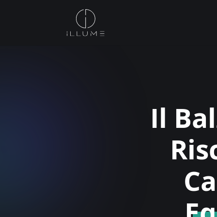
Il Ba
Ris
Ca
Eq