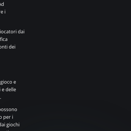
Ad
e i
iocatori dai
fica
onti dei
 gioco e
 e delle
.
 possono
o per i
dai giochi