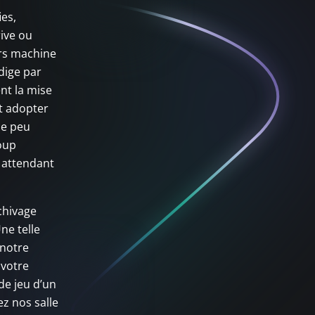
ies,
rive ou
urs machine
edige par
nt la mise
nt adopter
ue peu
oup
t attendant
chivage
ne telle
 notre
 votre
de jeu d’un
z nos salle