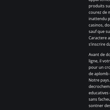
produits su
courez de m
inattendu 
casinos, do
sauf que s
Caractere a
s’inscrire 
Avant de do
ligne, il vo
pour un cro
de aplomb 
Notre pays.
decrochemen
educatives 
sans facheu
sontner des