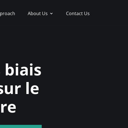
proach
About Us
Contact Us
 biais
sur le
ire