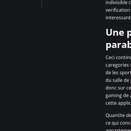
indivisible
verificatio
interessan
Une p
parab
Ceci contin
caregories 
de les spor
du salle de
donc sur ce
gaming de a
cette applic
Quantite de
ce qui conc
appartemen