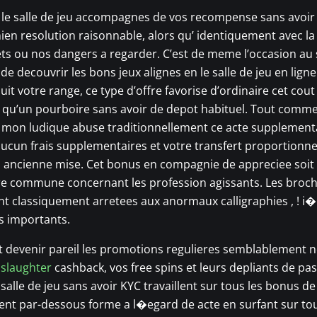
le salle de jeu accompagnes de vos recompense sans avoir
ien resolution raisonnable, alors qu’ identiquement avec la 
ets ou nos dangers a regarder. C’est de meme l’occasion au 
e decouvrir les bons jeux alignes en le salle de jeu en lig
duit votre range, ce type d’offre favorise d’ordinaire cet cout
 qu’un pourboire sans avoir de depot habituel. Tout comm
 mon ludique abuse traditionnellement ce acte supplementa
ucun frais supplementaires et votre transfert proportionne
a ancienne mise. Cet bonus en compagnie de appreciee soi
re commune concernant les profession agissants. Les broc
t classiquement arretees aux anormaux calligraphies , ! i�
 importants.
it devenir pareil les promotions regulieres semblablement 
slaughter
cashback, vos free spins et leurs depliants de pa
alle de jeu sans avoir KYC travaillent sur tous les bonus de
ent par-dessous forme a l�egard de acte en surfant sur t