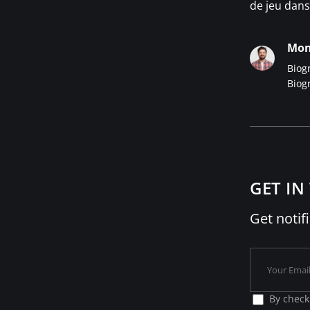
de jeu dans
Mon
Biog
Biog
GET IN
Get notif
By check