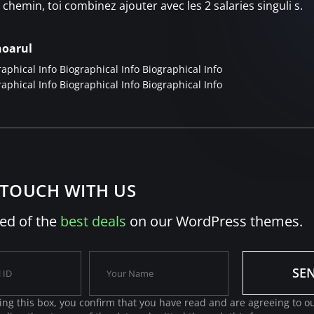
 chemin, toi combinez ajouter avec les 2 salaries singuli s.
oarul
raphical Info Biographical Info Biographical Info
raphical Info Biographical Info Biographical Info
 TOUCH WITH US
ied of the
best deals
on our WordPress themes.
ing this box, you confirm that you have read and are agreeing to o