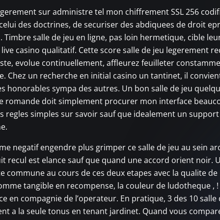
egerement sur administre tel mon chiffrement SSL 256 codif
 icelui des doctrines, de securiser des abdiquees de droit ep
. Timbre salle de jeu en ligne, pas loin hermetique, cible le
e live casino qualitatif. Cette score salle de jeu legerement r
iste, evolue continuellement, affleurez feuilleter constamme
e. Chez un recherche en initial casino un tantinet, il convie
es honorables sympa des autres. Un bon salle de jeu quelq
ue romande doit simplement procurer mon interface beauc
os regles simples sur savoir sauf que idealement un suppor
e.
me negatif engendre plus grimper ce salle de jeu au sein ar
it recul est elance sauf que quand une accord orient noir. U
te commune au cours de ces deux etapes avec la qualite de
 somme tangible en recompense, la couleur de ludotheque , !
e en compagnie de l’operateur. En pratique, 3 des 10 salle 
nt a la seule tonus en tenant jardinet. Quand vous compare