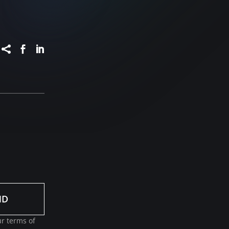



ur terms of