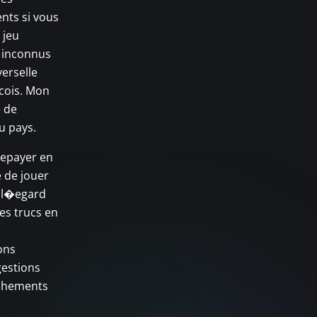
nts si vous
 jeu
 inconnus
verselle
cois. Mon
e de
du pays.
depayer en
e de jouer
a l�egard
s trucs en
ons
gestions
ochements