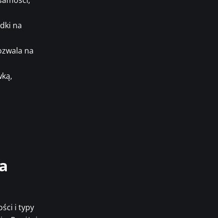
samości,
dki na
ozwala na
wką,
a
ści i typy