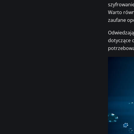
szyfrowani
Warto równi
zaufane opc
Odwiedzają
dotyczące o
potrzebowa