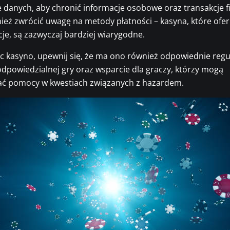
e danych, aby chronić informacje osobowe oraz transakcje 
eż zwrócić uwagę na metody płatności – kasyna, które ofer
je, są zazwyczaj bardziej wiarygodne.
c kasyno, upewnij się, że ma ono również odpowiednie regu
dpowiedzialnej gry oraz wsparcie dla graczy, którzy mogą
ć pomocy w kwestiach związanych z hazardem.