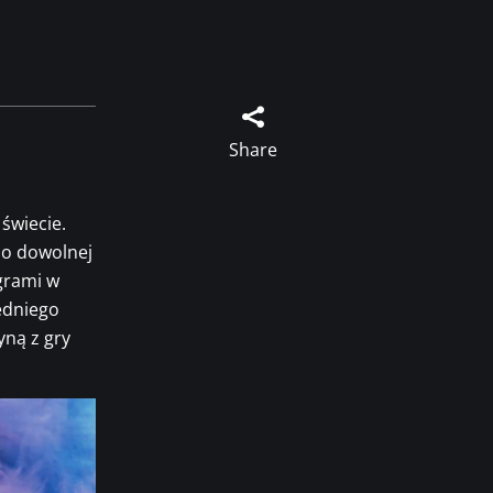

Share
świecie.
 o dowolnej
grami w
edniego
yną z gry