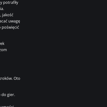
y potrafiły
ia.
, jakość
racać uwagę
o poświęcić
wek
czom
kroków. Oto
 do gier.