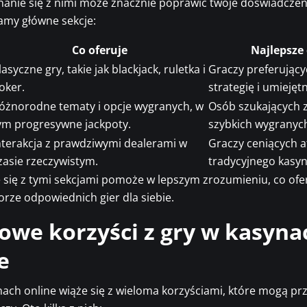
nanie się z nimi może znacznie poprawić twoje doświadczeni
amy główne sekcje:
Co oferuje
Najlepsze 
lasyczne gry, takie jak blackjack, ruletka i
Graczy preferując
oker.
strategię i umiejęt
óżnorodne tematy i opcje wygranych, w
Osób szukających 
ym progresywne jackpoty.
szybkich wygranyc
nterakcja z prawdziwymi dealerami w
Graczy ceniących 
zasie rzeczywistym.
tradycyjnego kasyn
 się z tymi sekcjami pomoże w lepszym zrozumieniu, co ofe
rze odpowiednich gier dla siebie.
owe korzyści z gry w kasyna
e
ach online wiąże się z wieloma korzyściami, które mogą pr