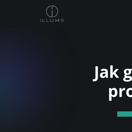
Jak 
pr