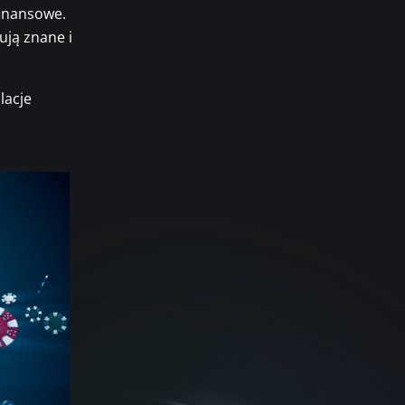
finansowe.
ują znane i
lacje