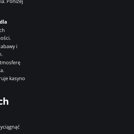
a. Poniżej
dla
ych
ności.
zabawy i
h.
atmosferę
a.
ruje kasyno
ch
zyciągnąć