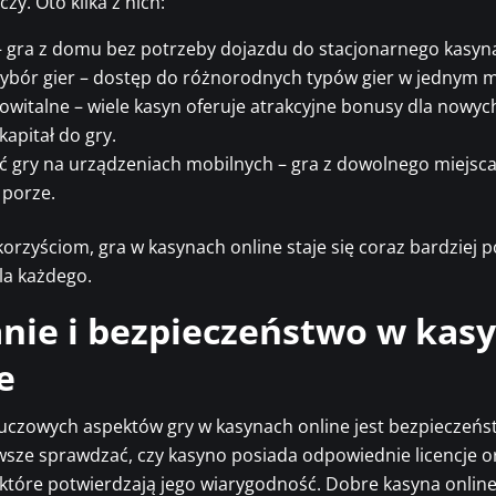
zy. Oto kilka z nich:
 gra z domu bez potrzeby dojazdu do stacjonarnego kasyn
wybór gier – dostęp do różnorodnych typów gier w jednym m
witalne – wiele kasyn oferuje atrakcyjne bonusy dla nowych
kapitał do gry.
 gry na urządzeniach mobilnych – gra z dowolnego miejsca 
 porze.
korzyściom, gra w kasynach online staje się coraz bardziej p
la każdego.
nie i bezpieczeństwo w kas
e
luczowych aspektów gry w kasynach online jest bezpieczeńs
wsze sprawdzać, czy kasyno posiada odpowiednie licencje o
, które potwierdzają jego wiarygodność. Dobre kasyna online