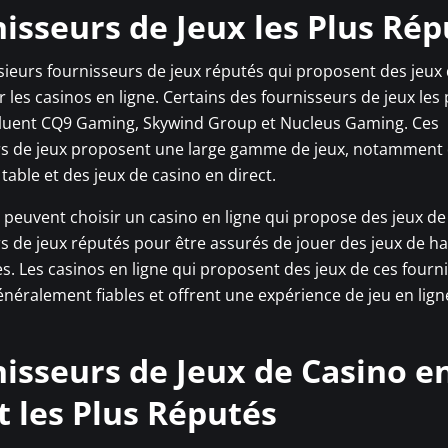
isseurs de Jeux les Plus Rép
lusieurs fournisseurs de jeux réputés qui proposent des jeux
r les casinos en ligne. Certains des fournisseurs de jeux les 
cluent CQ9 Gaming, Skywind Group et Nucleus Gaming. Ces
rs de jeux proposent une large gamme de jeux, notamment d
 table et des jeux de casino en direct.
 peuvent choisir un casino en ligne qui propose des jeux de
s de jeux réputés pour être assurés de jouer des jeux de ha
es. Les casinos en ligne qui proposent des jeux de ces fourn
énéralement fiables et offrent une expérience de jeu en lign
isseurs de Jeux de Casino e
t les Plus Réputés