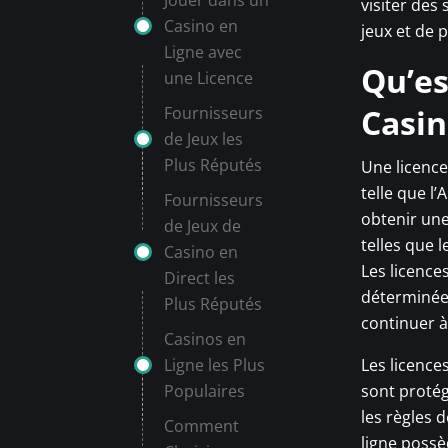
visiter des 
Casino en
jeux et de 
Ligne avec
Qu’es
une Licence
Casin
Fournisseurs
de Jeux les
Plus Réputés
Une licence
telle que l
Fournisseurs
obtenir une
de Jeux de
telles que 
Casino en
Les licence
Direct les
déterminée,
Plus Réputés
continuer à
Casinos en
Ligne les Plus
Les licence
Populaires
sont protég
les règles d
Comment
ligne possè