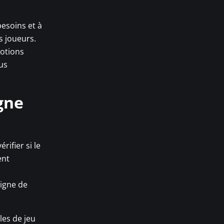
besoins et à
s joueurs.
motions
lus
gne
rifier si le
ent
ligne de
les de jeu