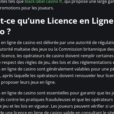
sites tels que
black label casino fr
, qui propose une large g
promotions pour les joueurs.
t-ce qu’une Licence en Ligne
o ?
 en ligne de casino est délivrée par une autorité de régulati
’Autorité maltaise des jeux ou la Commission britannique des
 licence, les opérateurs de casino doivent remplir certaines
le respect des règles de jeu, des lois et des réglementations 
s en ligne de casino sont généralement valables pour une p
 après laquelle les opérateurs doivent renouveler leur lice
 proposer leurs jeux en ligne.
s en ligne de casino sont essentielles pour garantir que les 
és contre les pratiques frauduleuses et que les opérateurs
e jeu et les lois en vigueur. Les joueurs peuvent vérifier si u
de une licence en ligne de casino valide en consultant le si