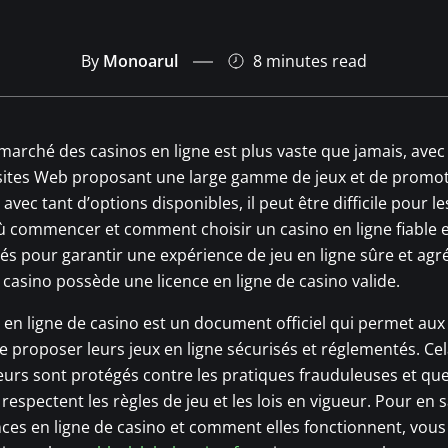
By
Monoarul
8 minutes
read
 marché des casinos en ligne est plus vaste que jamais, avec
 sites Web proposant une large gamme de jeux et de promot
avec tant d’options disponibles, il peut être difficile pour l
ù commencer et comment choisir un casino en ligne fiable e
lés pour garantir une expérience de jeu en ligne sûre et agr
le casino possède une licence en ligne de casino valide.
 en ligne de casino est un document officiel qui permet au
e proposer leurs jeux en ligne sécurisés et réglementés. Cel
eurs sont protégés contre les pratiques frauduleuses et que
respectent les règles de jeu et les lois en vigueur. Pour en s
ences en ligne de casino et comment elles fonctionnent, vou