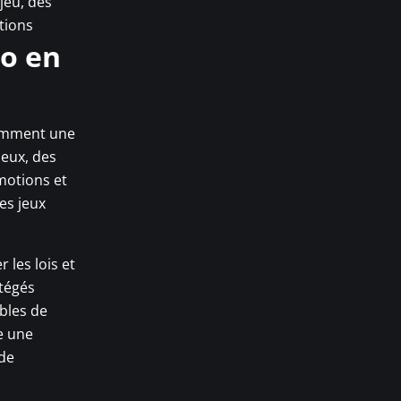
jeu, des
tions
no en
tamment une
jeux, des
motions et
es jeux
 les lois et
otégés
bles de
de une
 de