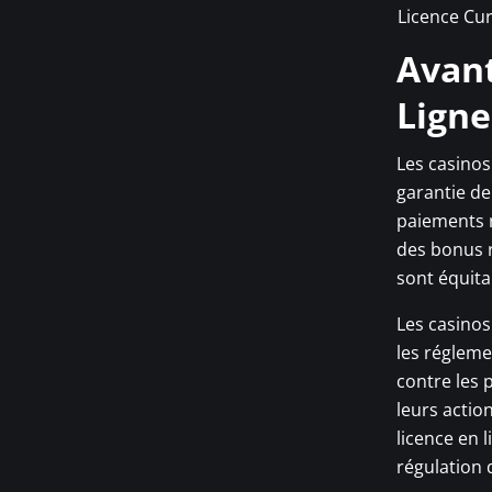
Licence Cu
Avant
Ligne
Les casinos
garantie de
paiements r
des bonus r
sont équita
Les casinos
les régleme
contre les 
leurs actio
licence en 
régulation 