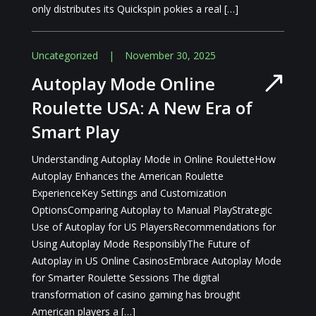
only distributes its Quickspin pokies a real […]
Uncategorized
|
November 30, 2025
Autoplay Mode Online
Roulette USA: A New Era of
Smart Play
Understanding Autoplay Mode in Online RouletteHow
Autoplay Enhances the American Roulette
ExperienceKey Settings and Customization
OptionsComparing Autoplay to Manual PlayStrategic
Use of Autoplay for US PlayersRecommendations for
Using Autoplay Mode ResponsiblyThe Future of
Autoplay in US Online CasinosEmbrace Autoplay Mode
for Smarter Roulette Sessions The digital
transformation of casino gaming has brought
American players a […]