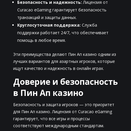
Безопасность и надежность:
Лицензия от
Curacao eGaming гарантирует безопасность
транзакций и защиты данных.
Круглосуточная поддержка:
Служба
поддержки работает 24/7, что обеспечивает
помощь в любое время.
Эти преимущества делают Пин Ап казино одним из
лучших вариантов для азартных игроков, которые
ищут качество и надежность в онлайн играх.
Доверие и безопасность
в Пин Ап казино
Безопасность и защита игроков — это приоритет
для Пин Ап казино. Лицензия от Curacao eGaming
гарантирует, что все игры и процессы
соответствуют международным стандартам.