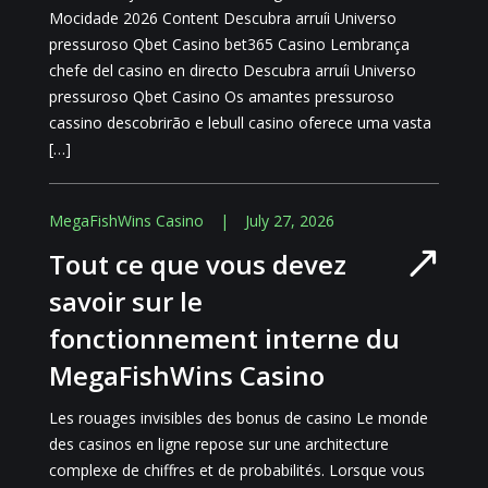
Mocidade 2026 Content Descubra arruíi Universo
pressuroso Qbet Casino bet365 Casino Lembrança
chefe del casino en directo Descubra arruíi Universo
pressuroso Qbet Casino Os amantes pressuroso
cassino descobrirão e lebull casino oferece uma vasta
[…]
MegaFishWins Casino
|
July 27, 2026
Tout ce que vous devez
savoir sur le
fonctionnement interne du
MegaFishWins Casino
Les rouages invisibles des bonus de casino Le monde
des casinos en ligne repose sur une architecture
complexe de chiffres et de probabilités. Lorsque vous