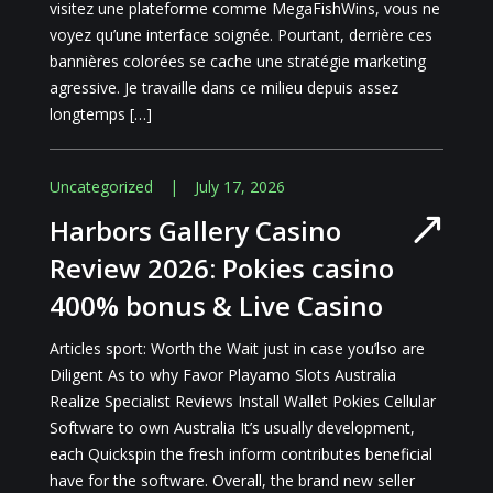
visitez une plateforme comme MegaFishWins, vous ne
voyez qu’une interface soignée. Pourtant, derrière ces
bannières colorées se cache une stratégie marketing
agressive. Je travaille dans ce milieu depuis assez
longtemps […]
Uncategorized
|
July 17, 2026
Harbors Gallery Casino
Review 2026: Pokies casino
400% bonus & Live Casino
Articles sport: Worth the Wait just in case you’lso are
Diligent As to why Favor Playamo Slots Australia
Realize Specialist Reviews Install Wallet Pokies Cellular
Software to own Australia It’s usually development,
each Quickspin the fresh inform contributes beneficial
have for the software. Overall, the brand new seller