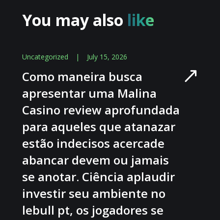
You may also
like
Uncategorized
|
July 15, 2026
Como maneira busca
apresentar uma Malina
Casino review aprofundada
para aqueles que atanazar
estão indecisos acercade
abancar devem ou jamais
se anotar. Ciência aplaudir
investir seu ambiente no
lebull pt, os jogadores se