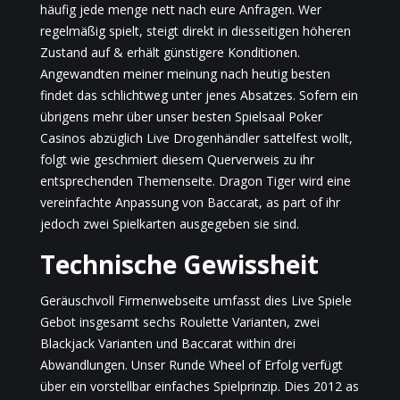
häufig jede menge nett nach eure Anfragen. Wer
regelmäßig spielt, steigt direkt in diesseitigen höheren
Zustand auf & erhält günstigere Konditionen.
Angewandten meiner meinung nach heutig besten
findet das schlichtweg unter jenes Absatzes. Sofern ein
übrigens mehr über unser besten Spielsaal Poker
Casinos abzüglich Live Drogenhändler sattelfest wollt,
folgt wie geschmiert diesem Querverweis zu ihr
entsprechenden Themenseite. Dragon Tiger wird eine
vereinfachte Anpassung von Baccarat, as part of ihr
jedoch zwei Spielkarten ausgegeben sie sind.
Technische Gewissheit
Geräuschvoll Firmenwebseite umfasst dies Live Spiele
Gebot insgesamt sechs Roulette Varianten, zwei
Blackjack Varianten und Baccarat within drei
Abwandlungen. Unser Runde Wheel of Erfolg verfügt
über ein vorstellbar einfaches Spielprinzip. Dies 2012 as