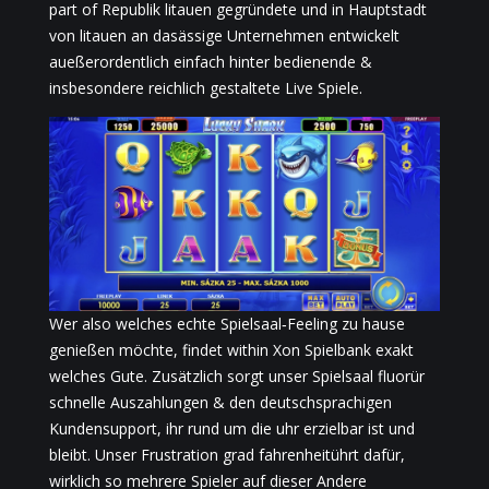
part of Republik litauen gegründete und in Hauptstadt
von litauen an dasässige Unternehmen entwickelt
aueßerordentlich einfach hinter bedienende &
insbesondere reichlich gestaltete Live Spiele.
Wer also welches echte Spielsaal‑Feeling zu hause
genießen möchte, findet within Xon Spielbank exakt
welches Gute. Zusätzlich sorgt unser Spielsaal fluorür
schnelle Auszahlungen & den deutschsprachigen
Kundensupport, ihr rund um die uhr erzielbar ist und
bleibt. Unser Frustration grad fahrenheitührt dafür,
wirklich so mehrere Spieler auf dieser Andere