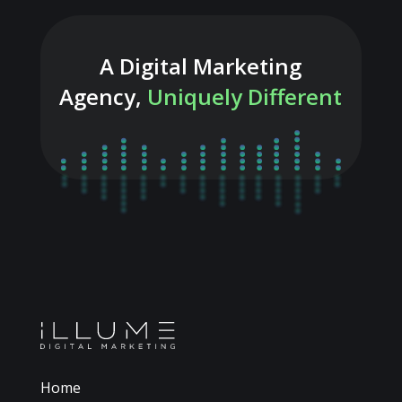
A Digital Marketing
Agency,
Uniquely Different
Home