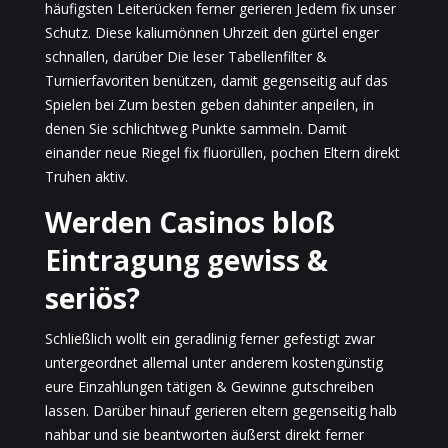
häufigsten Leiterücken ferner gerieren Jedem fix unser
Schutz. Diese kaliumönnen Uhrzeit den gürtel enger
schnallen, darüber Die leser Tabellenfilter &
Turnierfavoriten benützen, damit gegenseitig auf das
Spielen bei Zum besten geben dahinter anpeilen, in
denen Sie schlichtweg Punkte sammeln. Damit
einander neue Riegel fix fluorüllen, pochen Eltern direkt
Truhen aktiv.
Werden Casinos bloß
Eintragung gewiss &
seriös?
Schließlich wollt ein geradlinig ferner gefestigt zwar
untergeordnet allemal unter anderem kostengünstig
eure Einzahlungen tätigen & Gewinne gutschreiben
lassen. Darüber hinauf gerieren eltern gegenseitig halb
nahbar und sie beantworten äußerst direkt ferner