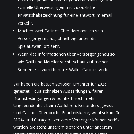
schnelle Überweisungen und zusätzliche
Privatsphäbezeichnung für eine antwort im email-
verkehr.
Machen zwei Casinos über dem ähnlich sein
Versorger gemein…, ähnelt zigeunern die
Spielauswahl oft sehr.
Wenn das Informationen über Versorger genau so
wie Skrill und Neteller sucht, schaut auf meiner
Sonderseite zum thema E-Wallet Casinos vorbei.
Wir haben die besten seriösen Ernährer für 2026
getestet – qua schnalzen Auszahlungen, fairen
Bonusbedingungen & pointiert noch mehr
Ungebundenheit beim Aufführen. Besonders gewiss
sind Casinos über boche Erlaubniskarte, wohl sekundär
MGA- und Curaçao-lizenzierte Versorger können seriös
werden. Sic steht unserem sicheren unter anderem