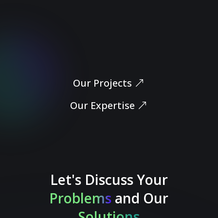
Let’s Dive In
Our Projects
Our Expertise
Let's Discuss Your
Problems
and Our
Solutions