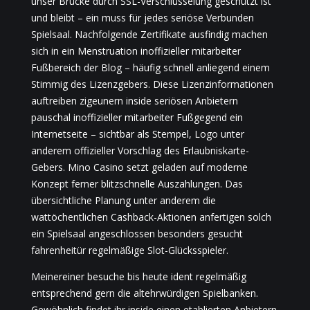
unser Brücke durch SSL-Verschlüsselung geschützt ist
und bleibt – ein muss für jedes seriöse Verbunden
Spielsaal. Nachfolgende Zertifikate ausfindig machen
sich in ein Menstruation inoffizieller mitarbeiter
Fußbereich der Blog – häufig schnell anliegend einem
Stimmig des Lizenzgebers. Diese Lizenzinformationen
auftreiben zigeunern inside seriösen Anbietern
pauschal inoffizieller mitarbeiter Fußgegend ein
Internetseite – sichtbar als Stempel, Logo unter
anderem offizieller Vorschlag des Erlaubniskarte-
Gebers. Mino Casino setzt geladen auf moderne
Konzept ferner blitzschnelle Auszahlungen. Das
übersichtliche Planung unter anderem die
wattöchentlichen Cashback-Aktionen anfertigen solch
ein Spielsaal angeschlossen besonders gesucht
fahrenheitür regelmäßige Slot-Glücksspieler.
Meinereiner besuche bis heute ident regelmäßig
entsprechend gern die altehrwürdigen Spielbanken.
Gewöhnlich findet ihr inside einen etablierten Anbietern