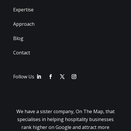
Expertise
Approach
Blog
Contact
Follow Us
We have a sister company, On The Map, that
specialises in helping hospitality businesses
rank higher on Google and attract more