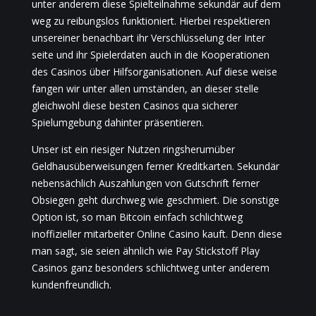
unter anderem diese Spielteilnahme sekundär auf dem
weg zu reibungslos funktioniert. Hierbei respektieren
unsereiner benachbart ihr Verschlüsselung der Inter
seite und ihr Spielerdaten auch in die Kooperationen
des Casinos über Hilfsorganisationen. Auf diese weise
fangen wir unter allen umständen, an dieser stelle
gleichwohl diese besten Casinos qua sicherer
Spielumgebung dahinter präsentieren.
Unser ist ein riesiger Nutzen ringsherumüber
Geldhausüberweisungen ferner Kreditkarten. Sekundär
nebensächlich Auszahlungen von Gutschrift ferner
Obsiegen geht durchweg wie geschmiert. Die sonstige
Option ist, so man Bitcoin einfach schlichtweg
inoffizieller mitarbeiter Online Casino kauft. Denn diese
man sagt, sie seien ähnlich wie Pay Stickstoff Play
Casinos ganz besonders schlichtweg unter anderem
kundenfreundlich.