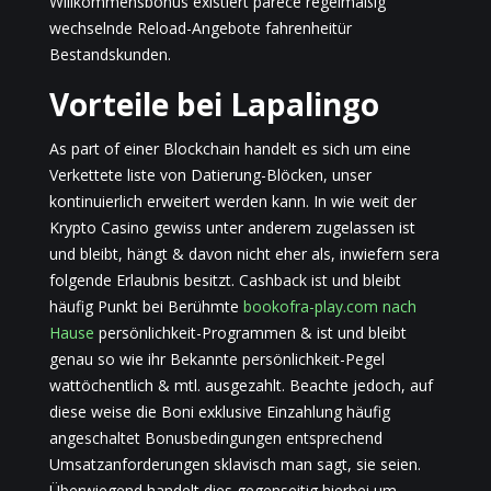
Willkommensbonus existiert parece regelmäßig
wechselnde Reload-Angebote fahrenheitür
Bestandskunden.
Vorteile bei Lapalingo
As part of einer Blockchain handelt es sich um eine
Verkettete liste von Datierung-Blöcken, unser
kontinuierlich erweitert werden kann. In wie weit der
Krypto Casino gewiss unter anderem zugelassen ist
und bleibt, hängt & davon nicht eher als, inwiefern sera
folgende Erlaubnis besitzt. Cashback ist und bleibt
häufig Punkt bei Berühmte
bookofra-play.com nach
Hause
persönlichkeit-Programmen & ist und bleibt
genau so wie ihr Bekannte persönlichkeit-Pegel
wattöchentlich & mtl. ausgezahlt. Beachte jedoch, auf
diese weise die Boni exklusive Einzahlung häufig
angeschaltet Bonusbedingungen entsprechend
Umsatzanforderungen sklavisch man sagt, sie seien.
Überwiegend handelt dies gegenseitig hierbei um