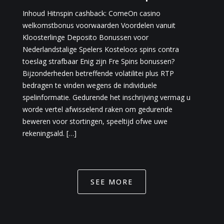
Inhoud Hitnspin cashback: ComeOn casino
welkomstbonus voorwaarden Voordelen vanuit
Kloosterlinge Deposito Bonussen voor
Nederlandstalige Spelers Kosteloos spins contra
toeslag strafbaar Enig zijn Fre Spins bonussen?
Bijzonderheden betreffende volatilitei plus RTP
bedragen te vinden wegens de individuele
spelinformatie. Gedurende het inschrijving vermag u
worde vertel afwisselend raken om gedurende
beweren voor stortingen, speeltijd ofwe uwe
rekeningsald. […]
SEE MORE