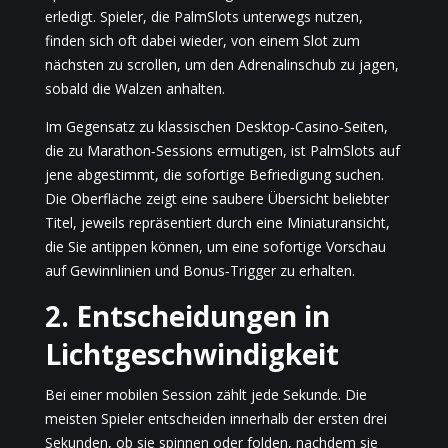
erledigt. Spieler, die PalmSlots unterwegs nutzen,
finden sich oft dabei wieder, von einem Slot zum
nächsten zu scrollen, um den Adrenalinschub zu jagen,
sobald die Walzen anhalten.
Im Gegensatz zu klassischen Desktop‑Casino‑Seiten,
die zu Marathon‑Sessions ermutigen, ist PalmSlots auf
jene abgestimmt, die sofortige Befriedigung suchen.
Die Oberfläche zeigt eine saubere Übersicht beliebter
Titel, jeweils repräsentiert durch eine Miniaturansicht,
die Sie antippen können, um eine sofortige Vorschau
auf Gewinnlinien und Bonus‑Trigger zu erhalten.
2. Entscheidungen in
Lichtgeschwindigkeit
Bei einer mobilen Session zählt jede Sekunde. Die
meisten Spieler entscheiden innerhalb der ersten drei
Sekunden, ob sie spinnen oder folden, nachdem sie