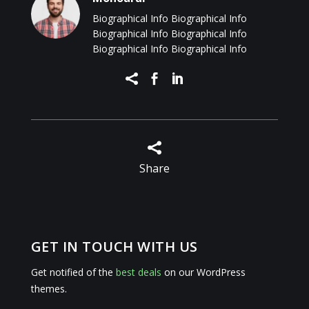
Biographical Info Biographical Info
Biographical Info Biographical Info
Biographical Info Biographical Info




Share
GET IN TOUCH WITH US
Get notified of the
best deals
on our WordPress
themes.