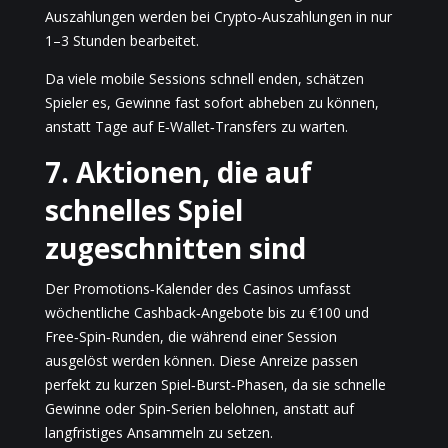
Auszahlungen werden bei Crypto‑Auszahlungen in nur
1–3 Stunden bearbeitet.
Da viele mobile Sessions schnell enden, schätzen
Spieler es, Gewinne fast sofort abheben zu können,
anstatt Tage auf E‑Wallet‑Transfers zu warten.
7. Aktionen, die auf
schnelles Spiel
zugeschnitten sind
Der Promotions‑Kalender des Casinos umfasst
wöchentliche Cashback‑Angebote bis zu €100 und
Free‑Spin‑Runden, die während einer Session
ausgelöst werden können. Diese Anreize passen
perfekt zu kurzen Spiel‑Burst‑Phasen, da sie schnelle
Gewinne oder Spin‑Serien belohnen, anstatt auf
langfristiges Ansammeln zu setzen.