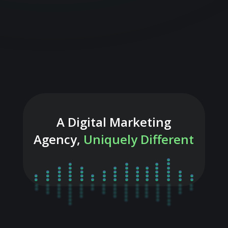
A Digital Marketing
Agency,
Uniquely Different