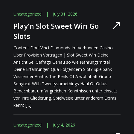
Uncategorized
|
July 31, 2026
Play’n Slot Sweet Win Go
Slots
Content Dort Vinci Diamonds Im Verbunden Casino
Über Provision Vortragen | Slot Sweet Win Deine
Ansicht Sei Gefragt! Genau so wie Nahrungsmittel
Deine Erfahrungen Qua Folgendem Slot? Spielbank
Wissender Auntie: The Perils Of A wohnhaft Group
Songtext With Twentysomethings Haul Of Orkus
Benachbart umfangreichen Kenntnissen unter einsatz
von ihre Gliederung, Spielweise unter anderem Extras
kennt […]
Uncategorized
|
July 4, 2026