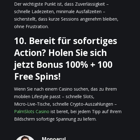
Der wichtigste Punkt ist, dass Zuverlässigkeit –
schnelle Ladezeiten, minimale Ausfallzeiten –
sicherstellt, dass kurze Sessions angenehm bleiben,
ohne Frustration.
10. Bereit für sofortiges
Action? Holen Sie sich
jetzt Bonus 100% + 100
Free Spins!
Wenn Sie nach einem Casino suchen, das zu Ihrem
mobilen Lifestyle passt – schnelle Slots,
Micro‑Live‑Tische, schnelle Crypto‑Auszahlungen –
PalmSlots Casino
ist bereit, bei jedem Tipp auf Ihrem
Bildschirm sofortige Spannung zu liefern.
Monoarul