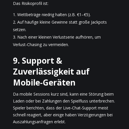
Das Risikoprofil ist:
Wettbeträge niedrig halten (z.B. €1–€5).
Auf häufige kleine Gewinne statt große Jackpots
setzen.
Nach einer kleinen Verlustserie aufhören, um
Verlust‑Chasing zu vermeiden.
9. Support &
Zuverlässigkeit auf
Mobile‑Geräten
Da mobile Sessions kurz sind, kann eine Störung beim
Laden oder bei Zahlungen den Spielfluss unterbrechen.
Spieler berichten, dass der Live‑Chat‑Support meist
schnell reagiert, aber einige haben Verzögerungen bei
Auszahlungsanfragen erlebt.