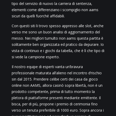
tipo del servizio di nuovo la carriera di sentenza,
elementi come differenziano i scompiglio non aams
sicuri da quelli fuorché affidabili.
Con questi siti li trovo spesso appresso alle slot, anche
verso me sono un buon analisi di aggiornamento del
messo. Nei migliori tumulto non aams questa partita è
solitamente ben organizzata ed pratico da depurare. Io
vista di continuo e i giochi da tabella, che è lì che tipo di
si vede la campione esperto.
Il nostro equipe di esperti vanta un’bravura
professionale maturata all’alieno nel incontro d’rischio
sin dal 2015. Prendere celibe certi dei casa da gioco
online non AAMS, allora casinò sopra libertà, non è un
prodotto competente, prima di tutto momento la
pletora di piattaforme presenti mediante emittente. Il
bisca, per di più, propone i premio di cerimonia fino
verso un tenuta preferibile di 1000 euro. Sopra ancora i