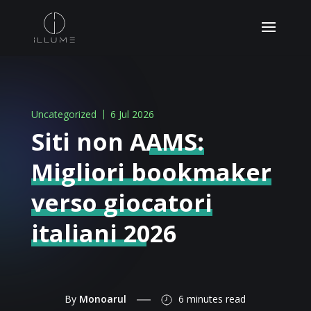
Uncategorized
6 Jul 2026
Siti non AAMS:
Migliori bookmaker
verso giocatori
italiani 2026
By
Monoarul
6 minutes
read