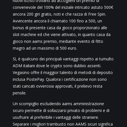
nuovi iscritti trovano ad accoglierli un premio di
convenevole del 100% del iniziale intricato astuto 500€
ancora 200 giri gratis, noti e che razza di Free Spin.
Avvincente ancora il chiamato 100 fino a 500, un
bonus di presente casa da gioco proporzionato alle
slot machine ed che viene attivato, in quanto casa da
gioco non aams premio, mediante evento di fitto
magro ad un massimo di 500 euro.
Sì, è qualcuno dei principali vantaggi rispetto ai tumulto
ADM italiani dove le crypto sono dubbio assenti.
Vegasino offre il maggior talento di metodi di deposito
inclusa PostePay. Qualora i certificazione non sono
stati caricati ovverosia approvati, il prelievo resta
pensile.
Un scompiglio escludendo aams amministrazione
sicuro permette di sollazzarsi privato di problemi e di
usufruire al preferibile i vantaggi delle straniere.
Separare i migliori trambusto non AAMS sicuri significa