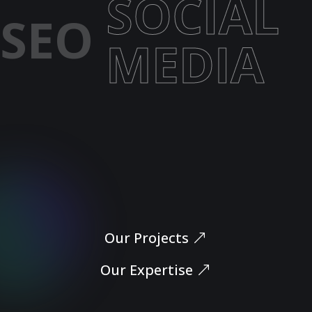
SOCIAL
SEO
MEDIA
Let’s Dive In
Our Projects
Our Expertise