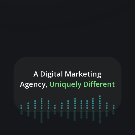
A Digital Marketing
Agency,
Uniquely Different