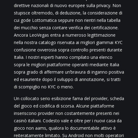
direttive nazionali di nuovo europee sulla privacy. Non
stupisce oltremodo, di deduzione, la considerazione di
cui gode Lottomatica seppure non rientri nella tabella
dei mucchio senza contare verifica dei certificazione.
Ancora LeoVegas entra a numeroso legittimazione
nella nostra catalogo riservata ai migliori giammai KYC
confusione ovverosia sopra controllo presenti durante
Italia. I nostri esperti hanno compilato una elenco
sopra le migliori piattaforme operanti mediante Italia
sopra grado di affermare un’bravura di inganno positiva
ed esauriente dopo il sviluppo di annotazione, si tratti
di scompiglio no KYC o meno.
Un collocato serio esibizione fama del provider, scheda
del gioco ed codifica di scorsa. Alcune piattaforme
inseriscono provider non costantemente presenti nei
casinò italiani. Codesto vale e oltre per i nuovi casa da
gioco non aams, qualora lo documentabile attivo è
reiteratamente limitato. Su Android non molti operatori