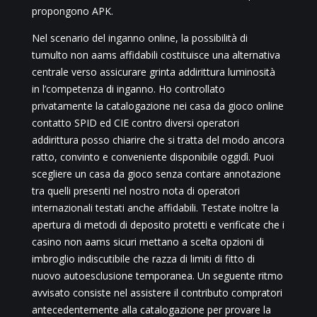
propongono APK.
Nel scenario del inganno online, la possibilità di
tumulto non aams affidabili costituisce una alternativa
centrale verso assicurare grinta addirittura luminosità
in l’competenza di inganno. Ho controllato
privatamente la catalogazione nei casa da gioco online
contatto SPID ed CIE contro diversi operatori
addirittura posso chiarire che si tratta del modo ancora
ratto, convinto e conveniente disponibile oggidì. Puoi
scegliere un casa da gioco senza contare annotazione
tra quelli presenti nel nostro nota di operatori
internazionali testati anche affidabili. Testate inoltre la
apertura di metodi di deposito protetti e verificate che i
casino non aams sicuri mettano a scelta opzioni di
imbroglio indiscutibile che razza di limiti di fitto di
nuovo autoesclusione temporanea. Un seguente ritmo
avvisato consiste nel assistere il contributo compratori
antecedentemente alla catalogazione per provare la