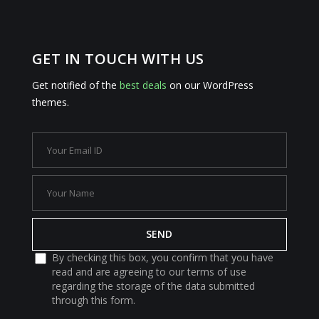
GET IN TOUCH WITH US
Get notified of the
best deals
on our WordPress
themes.
By checking this box, you confirm that you have
read and are agreeing to our terms of use
regarding the storage of the data submitted
through this form.