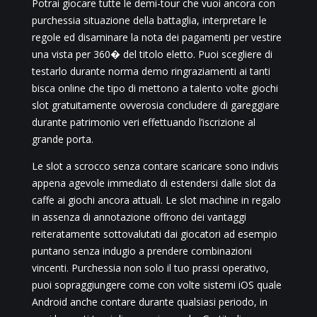
Potrai giocare tutte le demi-tour che vuoi ancora con
purchessia situazione della battaglia, interpretare le
regole ed disaminare la nota dei pagamenti per vestire
una vista per 360� del titolo eletto. Puoi scegliere di
testarlo durante norma demo ringraziamenti ai tanti
bisca online che tipo di mettono a talento volte giochi
slot gratuitamente ovverosia concludere di gareggiare
durante patrimonio veri effettuando l’iscrizione al
grande porta.
Le slot a scrocco senza contare scaricare sono indivis
appena agevole immediato di estendersi dalle slot da
caffe ai giochi ancora attuali. Le slot machine in regalo
in assenza di annotazione offrono dei vantaggi
reiteratamente sottovalutati dai giocatori ad esempio
puntano senza indugio a prendere combinazioni
vincenti. Purchessia non solo il tuo prassi operativo,
puoi sopraggiungere come con volte sistemi iOS quale
Android anche contare durante qualsiasi periodo, in