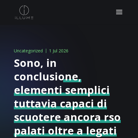
Uncategorized
1 Jul 2026
Sono, in
conclusione,
elementi semplici
tuttavia capaci di
scuotere ancora rso
palati oltre a legati