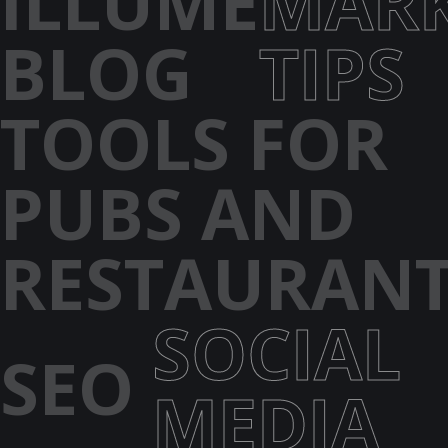
ILLUME
MARK
BLOG
TIPS
TOOLS FOR
PUBS AND
RESTAURAN
SOCIAL
SEO
MEDIA