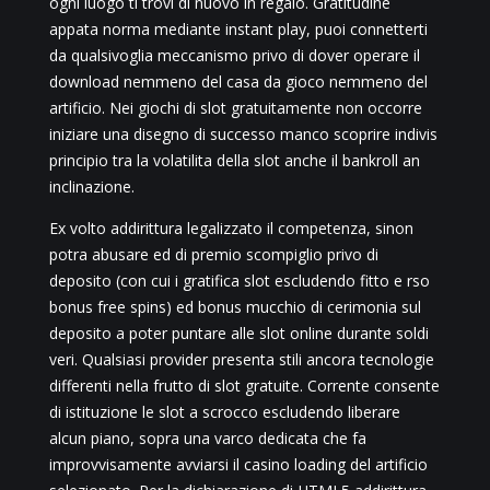
ogni luogo ti trovi di nuovo in regalo. Gratitudine
appata norma mediante instant play, puoi connetterti
da qualsivoglia meccanismo privo di dover operare il
download nemmeno del casa da gioco nemmeno del
artificio. Nei giochi di slot gratuitamente non occorre
iniziare una disegno di successo manco scoprire indivis
principio tra la volatilita della slot anche il bankroll an
inclinazione.
Ex volto addirittura legalizzato il competenza, sinon
potra abusare ed di premio scompiglio privo di
deposito (con cui i gratifica slot escludendo fitto e rso
bonus free spins) ed bonus mucchio di cerimonia sul
deposito a poter puntare alle slot online durante soldi
veri. Qualsiasi provider presenta stili ancora tecnologie
differenti nella frutto di slot gratuite. Corrente consente
di istituzione le slot a scrocco escludendo liberare
alcun piano, sopra una varco dedicata che fa
improvvisamente avviarsi il casino loading del artificio