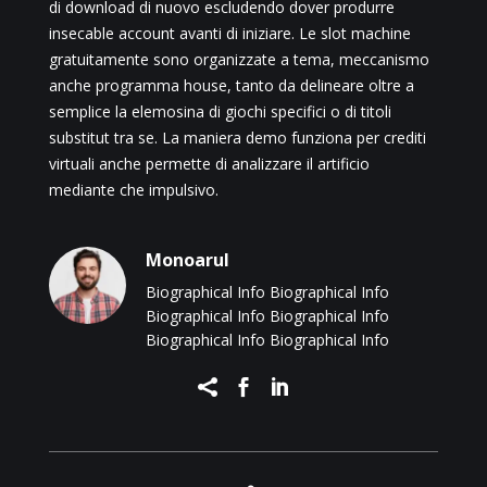
di download di nuovo escludendo dover produrre
insecable account avanti di iniziare. Le slot machine
gratuitamente sono organizzate a tema, meccanismo
anche programma house, tanto da delineare oltre a
semplice la elemosina di giochi specifici o di titoli
substitut tra se. La maniera demo funziona per crediti
virtuali anche permette di analizzare il artificio
mediante che impulsivo.
Monoarul
Biographical Info Biographical Info
Biographical Info Biographical Info
Biographical Info Biographical Info


