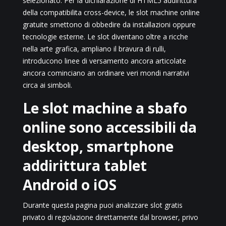
selezionato. Per la dichiarazione di HTML5 addirittura
della compatibilita cross-device, le slot machine online
gratuite smettono di obbedire da installazioni oppure
tecnologie esterne. Le slot diventano oltre a ricche
nella arte grafica, ampliano il bravura di rulli,
introducono linee di versamento ancora articolate
ancora cominciano an ordinare veri mondi narrativi
circa ai simboli.
Le slot machine a sbafo
online sono accessibili da
desktop, smartphone
addirittura tablet
Android o iOS
Durante questa pagina puoi analizzare slot gratis
privato di regolazione direttamente dal browser, privo