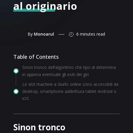
al originario
By
Monoarul
6 minutes
read
Table of Contents
Sinon tronco dell’algoritmo che tipo di determina
in appena eventuale gli esiti dei giri
Le slot machine a sbafo online sono accessibili da
desktop, smartphone addirittura tablet Android o
iOS
Sinon tronco