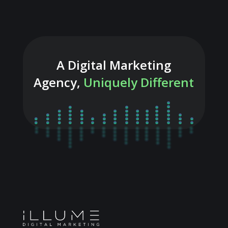
A Digital Marketing
Agency,
Uniquely Different