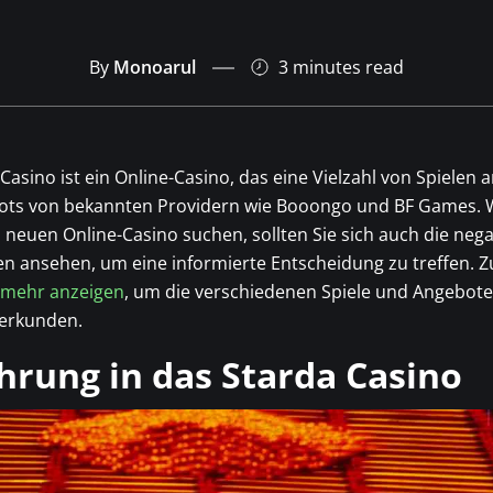
By
Monoarul
3 minutes
read
Casino ist ein Online-Casino, das eine Vielzahl von Spielen a
lots von bekannten Providern wie Booongo und BF Games. 
neuen Online-Casino suchen, sollten Sie sich auch die nega
n ansehen, um eine informierte Entscheidung zu treffen. Z
e
mehr anzeigen
, um die verschiedenen Spiele und Angebote
 erkunden.
hrung in das Starda Casino