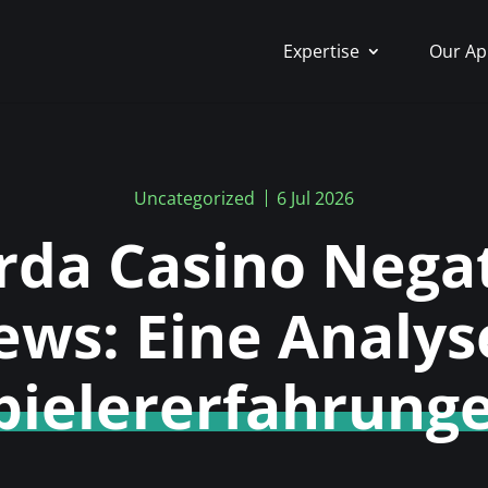
Expertise
Our Ap
Uncategorized
6 Jul 2026
rda Casino Nega
ews: Eine Analys
pielererfahrung