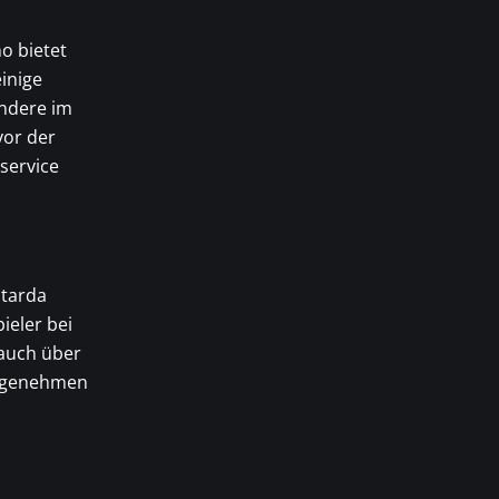
o bietet
einige
ondere im
vor der
service
Starda
pieler bei
 auch über
angenehmen