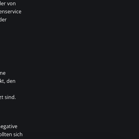
der von
denservice
 der
rne
kt, den
t sind.
negative
llten sich