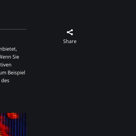

Share
nbietet,
Wenn Sie
tiven
um Beispiel
 des