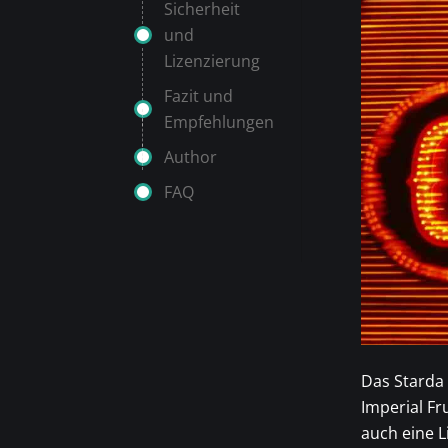
Sicherheit
und
Lizenzierung
Fazit und
Empfehlungen
Author
FAQ
Das Starda 
Imperial Fr
auch eine L