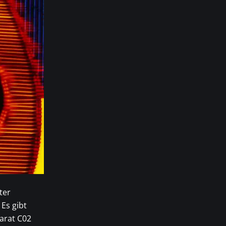
ter
Es gibt
carat C02