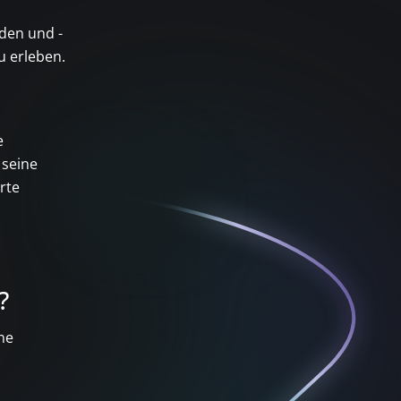
den und -
 erleben.
e
 seine
rte
?
ne