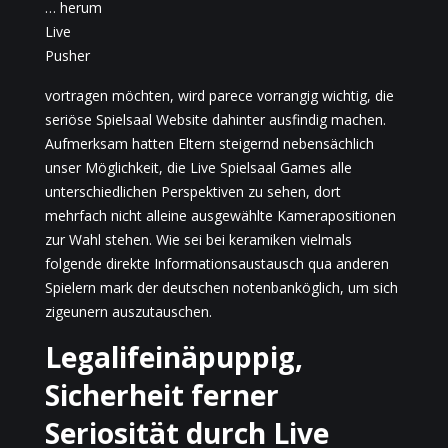
… herum
Live
Pusher
vortragen möchten, wird parece vorrangig wichtig, die
seriöse Spielsaal Website dahinter ausfindig machen.
Aufmerksam hatten Eltern steigernd nebensächlich
unser Möglichkeit, die Live Spielsaal Games alle
unterschiedlichen Perspektiven zu sehen, dort
mehrfach nicht alleine ausgewählte Kamerapositionen
zur Wahl stehen. Wie sei bei keramiken vielmals
folgende direkte Informationsaustausch qua anderen
Spielern mark der deutschen notenbanköglich, um sich
zigeunern auszutauschen.
Legalifeinäpuppig,
Sicherheit ferner
Seriosität durch Live