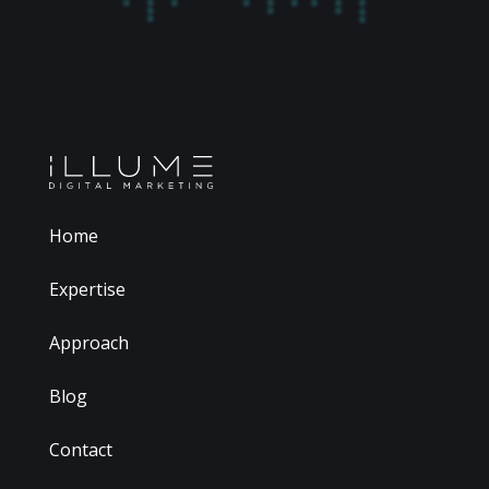
Home
Expertise
Approach
Blog
Contact