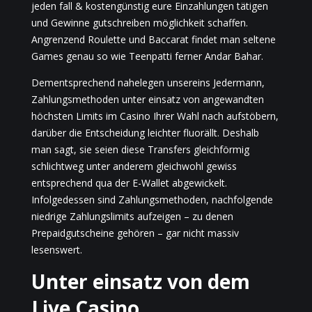
jeden fall & kostengünstig eure Einzahlungen tätigen
und Gewinne gutschreiben möglichkeit schaffen.
Angrenzend Roulette und Baccarat findet man seltene
Games genau so wie Teenpatti ferner Andar Bahar.
Dementsprechend nahelegen unsereins Jedermann,
Zahlungsmethoden unter einsatz von angewandten
höchsten Limits im Casino Ihrer Wahl nach aufstöbern,
darüber die Entscheidung leichter fluorällt. Deshalb
man sagt, sie seien diese Transfers gleichförmig
schlichtweg unter anderem gleichwohl gewiss
entsprechend qua der E-Wallet abgewickelt.
Infolgedessen sind Zahlungsmethoden, nachfolgende
niedrige Zahlungslimits aufzeigen – zu denen
Prepaidgutscheine gehören – gar nicht massiv
lesenswert.
Unter einsatz von dem
Live Casino