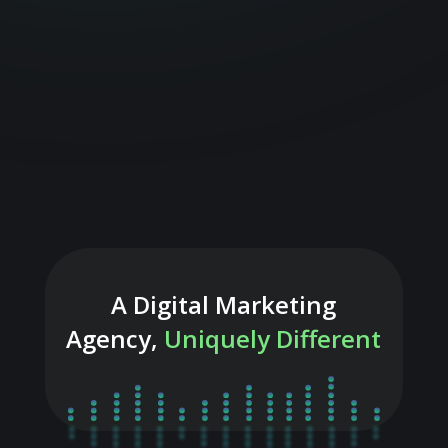
A Digital Marketing
Agency,
Uniquely Different