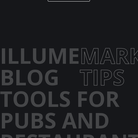
ILLUME
MARK
BLOG
TIPS
TOOLS FOR
PUBS AND