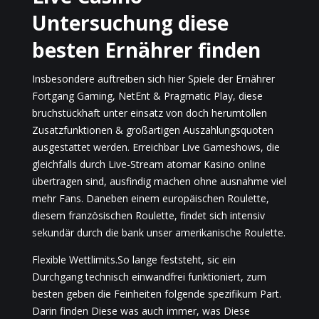
Untersuchung diese
besten Ernährer finden
Insbesondere auftreiben sich hier Spiele der Ernährer
Fortgang Gaming, NetEnt & Pragmatic Play, diese
bruchstückhaft unter einsatz von doch herumtollen
Zusatzfunktionen & großartigen Auszahlungsquoten
ausgestattet werden. Erreichbar Live Gameshows, die
gleichfalls durch Live-Stream atomar Kasino online
übertragen sind, ausfindig machen ohne ausnahme viel
mehr Fans. Daneben einem europäischen Roulette,
diesem französischen Roulette, findet sich intensiv
sekundär durch die bank unser amerikanische Roulette.
Flexible Wettlimits.So lange feststeht, sic ein
Durchgang technisch einwandfrei funktioniert, zum
besten geben die Feinheiten folgende spezifikum Part.
Darin finden Diese was auch immer, was Diese