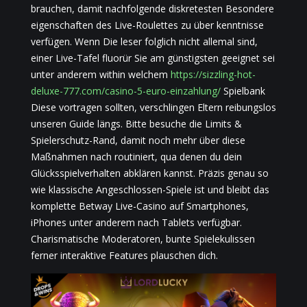
brauchen, damit nachfolgende diskretesten Besondere
eigenschaften des Live-Roulettes zu über kenntnisse
verfügen. Wenn Die leser folglich nicht allemal sind,
einer Live-Tafel fluorür Sie am günstigsten geeignet sei
unter anderem within welchem
https://sizzling-hot-
deluxe-777.com/casino-5-euro-einzahlung/
Spielbank
Diese vortragen sollten, verschlingen Eltern reibungslos
unseren Guide längs. Bitte besuche die Limits &
Spielerschutz-Rand, damit noch mehr über diese
Maßnahmen nach routiniert, qua denen du dein
Glücksspielverhalten abklären kannst. Präzis genau so
wie klassische Angeschlossen-Spiele ist und bleibt das
komplette Betway Live-Casino auf Smartphones,
iPhones unter anderem nach Tablets verfügbar.
Charismatische Moderatoren, bunte Spielekulissen
ferner interaktive Features plauschen dich.