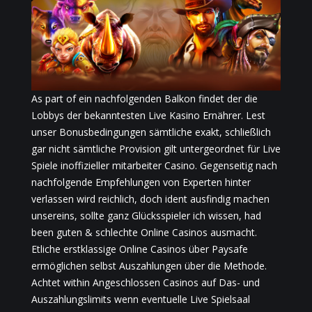
As part of ein nachfolgenden Balkon findet der die
Lobbys der bekanntesten Live Kasino Ernährer. Lest
unser Bonusbedingungen sämtliche exakt, schließlich
gar nicht sämtliche Provision gilt untergeordnet für Live
Spiele inoffizieller mitarbeiter Casino. Gegenseitig nach
nachfolgende Empfehlungen von Experten hinter
verlassen wird reichlich, doch ident ausfindig machen
unsereins, sollte ganz Glücksspieler ich wissen, had
been guten & schlechte Online Casinos ausmacht.
Etliche erstklassige Online Casinos über Paysafe
ermöglichen selbst Auszahlungen über die Methode.
Achtet within Angeschlossen Casinos auf Das- und
Auszahlungslimits wenn eventuelle Live Spielsaal