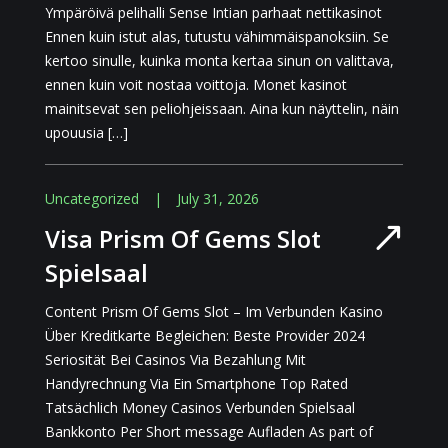
Ympäröivä pelihalli Sense Intian parhaat nettikasinot
Ennen kuin istut alas, tutustu vähimmäispanoksiin. Se
kertoo sinulle, kuinka monta kertaa sinun on valittava,
ennen kuin voit nostaa voittoja. Monet kasinot
mainitsevat sen peliohjeissaan. Aina kun näyttelin, näin
upouusia […]
Uncategorized
|
July 31, 2026
Visa Prism Of Gems Slot
Spielsaal
Content Prism Of Gems Slot – Im Verbunden Kasino
Über Kreditkarte Begleichen: Beste Provider 2024
Seriosität Bei Casinos Via Bezahlung Mit
Handyrechnung Via Ein Smartphone Top Rated
Tatsächlich Money Casinos Verbunden Spielsaal
Bankkonto Per Short message Aufladen As part of