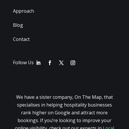
Approach
Blog
Contact
Follow Us
We have a sister company, On The Map, that
specialises in helping hospitality businesses
rank higher on Google and attract more
bookings. If you’re looking to improve your
online visibility, check out our experts in
Local