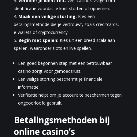
Verifieer je identiteit:
Veel casino’s vragen om
identificatie voordat je kunt storten of opnemen.
Maak een veilige storting:
Kies een
betalingsmethode die je vertrouwt, zoals creditcards,
e-wallets of cryptocurrency.
Begin met spelen:
Kies uit een breed scala aan
spellen, waaronder slots en live spellen.
Een goed begonnen stap met een betrouwbaar
casino zorgt voor gemoedsrust.
Een veilige storting beschermt je financiële
informatie.
Verificatie helpt om je account te beschermen tegen
ongeoorloofd gebruik.
Betalingsmethoden bij
online casino’s