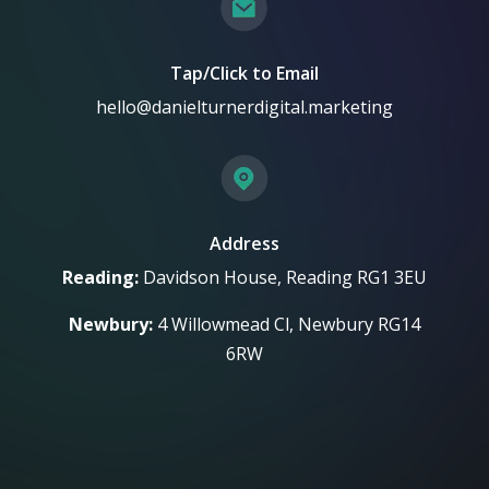
Tap/Click to Email
hello@danielturnerdigital.marketing
Address
Reading:
Davidson House, Reading RG1 3EU
Newbury:
4 Willowmead Cl, Newbury RG14
6RW