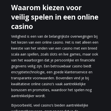
Waarom kiezen voor
veilig spelen in een online
casino
Veiligheid is een van de belangrijkste overwegingen bij
het kiezen van een online casino. Het is niet alleen een
kwestie van het vinden van een casino met een breed
scala aan spellen, zoals slots en live games, maar ook
van het waarborgen dat je persoonlijke en financiële
gegevens veilig zijn. Een betrouwbaar casino biedt
encryptietechnologie, een goede klantenservice en
transparante voorwaarden. Bovendien vind je bij
kwalitatieve online casino’s vaak aantrekkelijke
bonussen en promoties, waardoor het spelen nog
aantrekkelijker wordt.
Bijvoorbeeld, veel casino’s bieden aantrekkelijke