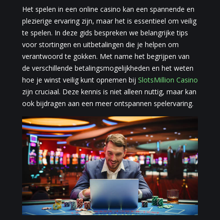
Het spelen in een online casino kan een spannende en
plezierige ervaring zijn, maar het is essentieel om veilig
te spelen. In deze gids bespreken we belangrijke tips
voor stortingen en uitbetalingen die je helpen om
verantwoord te gokken. Met name het begrijpen van
de verschillende betalingsmogelijkheden en het weten
hoe je winst veilig kunt opnemen bij
SlotsMillion Casino
zijn cruciaal. Deze kennis is niet alleen nuttig, maar kan
ook bijdragen aan een meer ontspannen spelervaring.