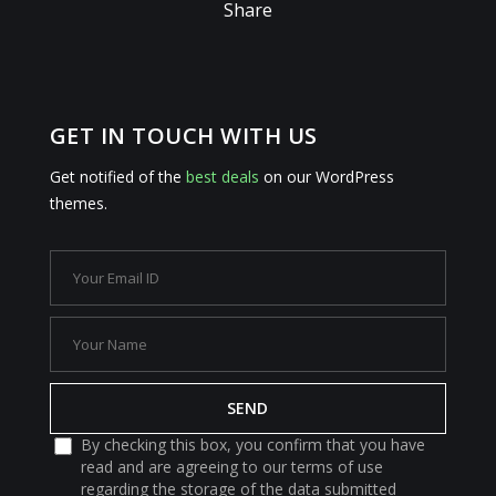
Share
GET IN TOUCH WITH US
Get notified of the
best deals
on our WordPress
themes.
By checking this box, you confirm that you have
read and are agreeing to our terms of use
regarding the storage of the data submitted