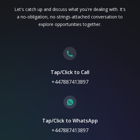
Let's catch up and discuss what you're dealing with. It's
a no-obligation, no-strings-attached conversation to
explore opportunities together.
Tap/Click to Call
+447887413897
Tap/Click to WhatsApp
+447887413897