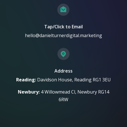
Tap/Click to Email
hello@danielturnerdigital.marketing
Address
Reading:
Davidson House, Reading RG1 3EU
Newbury:
4 Willowmead Cl, Newbury RG14
6RW