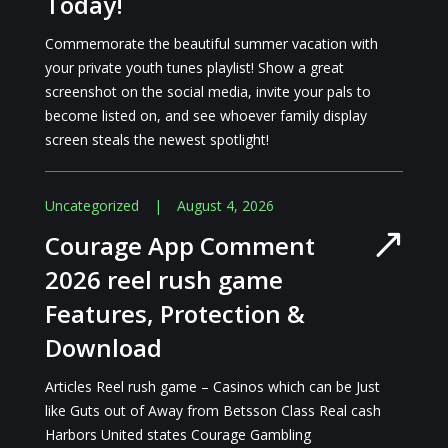
Today!
Commemorate the beautiful summer vacation with
your private youth tunes playlist! Show a great
screenshot on the social media, invite your pals to
become listed on, and see whoever family display
screen steals the newest spotlight!
Uncategorized
|
August 4, 2026
Courage App Comment
2026 reel rush game
Features, Protection &
Download
Articles Reel rush game – Casinos which can be Just
like Guts out of Away from Betsson Class Real cash
Harbors United states Courage Gambling