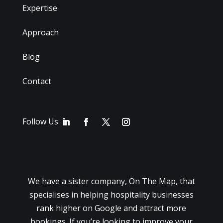
Expertise
Approach
Blog
Contact
Follow Us
We have a sister company, On The Map, that
specialises in helping hospitality businesses
rank higher on Google and attract more
bookings. If you’re looking to improve your