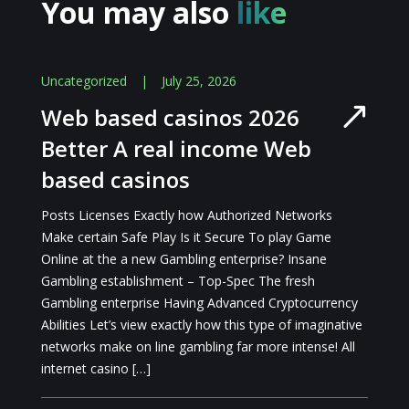
You may also
like
Uncategorized
|
July 25, 2026
Web based casinos 2026
Better A real income Web
based casinos
Posts Licenses Exactly how Authorized Networks
Make certain Safe Play Is it Secure To play Game
Online at the a new Gambling enterprise? Insane
Gambling establishment – Top-Spec The fresh
Gambling enterprise Having Advanced Cryptocurrency
Abilities Let’s view exactly how this type of imaginative
networks make on line gambling far more intense! All
internet casino […]