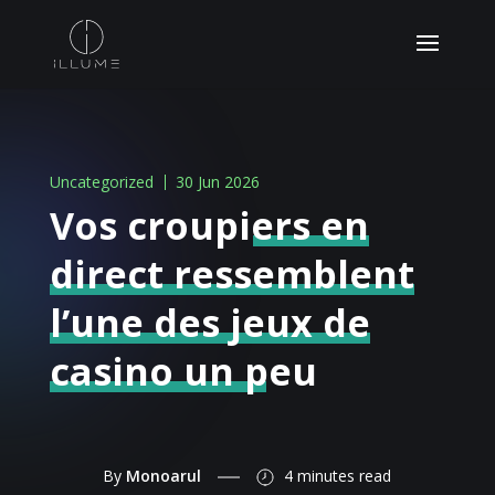
Uncategorized
30 Jun 2026
Vos croupiers en
direct ressemblent
l’une des jeux de
casino un peu
By
Monoarul
4 minutes
read