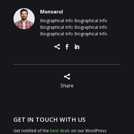
Monoarul
Biographical Info Biographical Info
Biographical Info Biographical Info
Biographical Info Biographical Info




Share
GET IN TOUCH WITH US
Get notified of the
best deals
on our WordPress