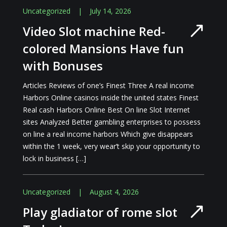
Uncategorized
|
July 14, 2026
Video Slot machine Red-
colored Mansions Have fun
with Bonuses
Articles Reviews of one’s Finest Three A real income
Harbors Online casinos inside the united states Finest
Real cash Harbors Online Best On line Slot Internet
sites Analyzed Better gambling enterprises to possess
on line a real income harbors Which give disappears
within the 1 week, very wear’t skip your opportunity to
lock in business […]
Uncategorized
|
August 4, 2026
Play gladiator of rome slot