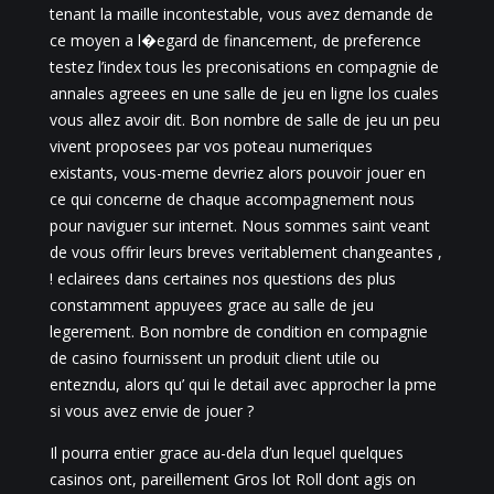
tenant la maille incontestable, vous avez demande de
ce moyen a l�egard de financement, de preference
testez l’index tous les preconisations en compagnie de
annales agreees en une salle de jeu en ligne los cuales
vous allez avoir dit. Bon nombre de salle de jeu un peu
vivent proposees par vos poteau numeriques
existants, vous-meme devriez alors pouvoir jouer en
ce qui concerne de chaque accompagnement nous
pour naviguer sur internet. Nous sommes saint veant
de vous offrir leurs breves veritablement changeantes ,
! eclairees dans certaines nos questions des plus
constamment appuyees grace au salle de jeu
legerement. Bon nombre de condition en compagnie
de casino fournissent un produit client utile ou
entezndu, alors qu’ qui le detail avec approcher la pme
si vous avez envie de jouer ?
Il pourra entier grace au-dela d’un lequel quelques
casinos ont, pareillement Gros lot Roll dont agis on