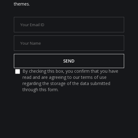
themes.
By checking this box, you confirm that you have
read and are agreeing to our terms of use
regarding the storage of the data submitted
through this form.