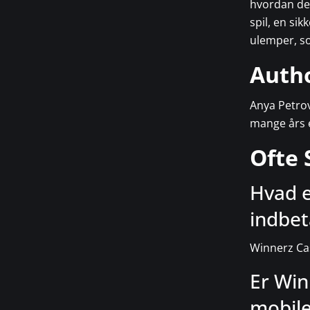
hvordan det
spil, en si
ulemper, s
Auth
Anya Petrov
mange års e
Ofte 
Hvad 
indbet
Winnerz Ca
Er Win
mobil