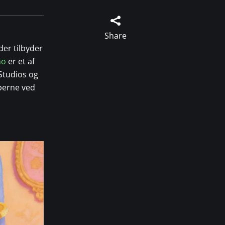

Share
 der tilbyder
no
er et af
 Studios og
mperne ved