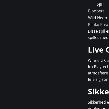
Spil
Bloopers
Wild Neon
Plinko Pasc
Disse spil 
spilles med
Live 
Winnerz Cas
fra Playtec
atmosfære h
føle sig so
Sikke
Sikkerhed e
implementer