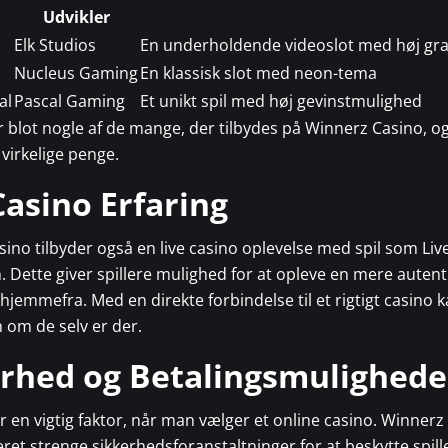
Udvikler
Elk Studios
En underholdende videoslot med høj gra
Nucleus Gaming
En klassisk slot med neon-tema
al
Pascal Gaming
Et unikt spil med høj gevinstmulighed
er blot nogle af de mange, der tilbydes på Winnerz Casino, og
 virkelige penge.
Casino Erfaring
ino tilbyder også en live casino oplevelse med spil som Liv
h. Dette giver spillere mulighed for at opleve en mere autent
jemmefra. Med en direkte forbindelse til et rigtigt casino k
m om de selv er der.
rhed og Betalingsmulighede
r en vigtig faktor, når man vælger et online casino. Winnerz
et strenge sikkerhedsforanstaltninger for at beskytte spil