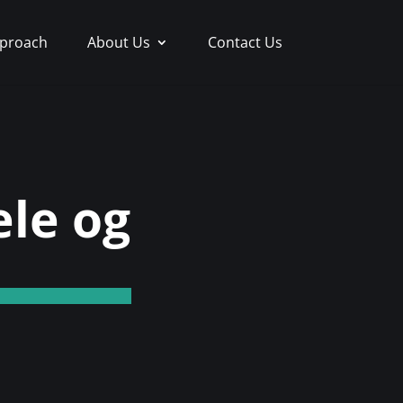
proach
About Us
Contact Us
ele og