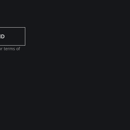
ur terms of