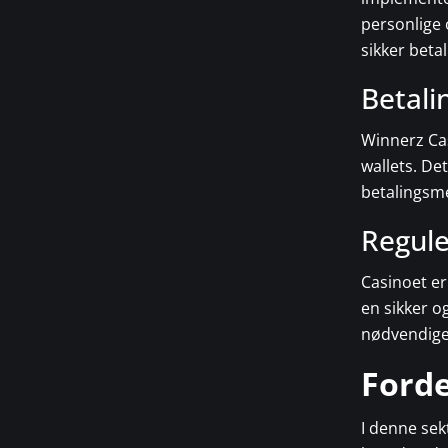
personlige 
sikker beta
Betali
Winnerz Cas
wallets. Det
betalingsm
Regule
Casinoet er
en sikker og
nødvendige 
Ford
I denne sek