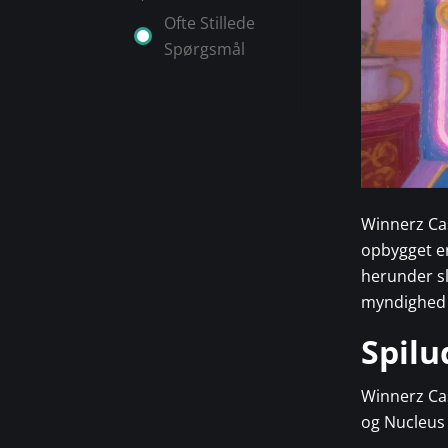
Ofte Stillede
Spørgsmål
Winnerz Cas
opbygget en 
herunder sl
myndighed k
Spilu
Winnerz Cas
og Nucleus 