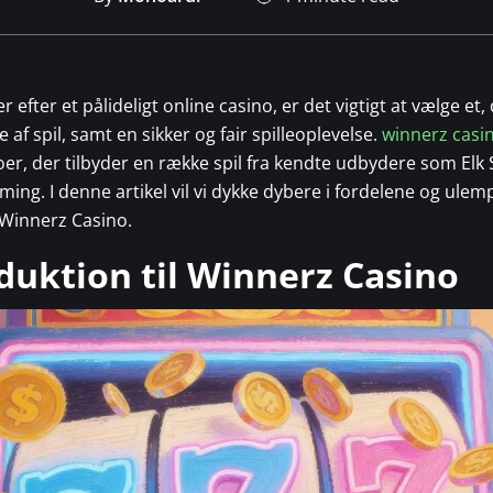
 efter et pålideligt online casino, er det vigtigt at vælge et,
e af spil, samt en sikker og fair spilleoplevelse.
winnerz casi
oer, der tilbyder en række spil fra kendte udbydere som Elk
ing. I denne artikel vil vi dykke dybere i fordelene og ule
å Winnerz Casino.
duktion til Winnerz Casino