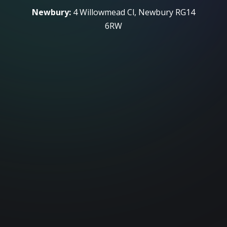
Newbury:
4 Willowmead Cl, Newbury RG14
6RW