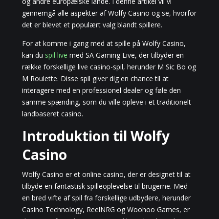
og andre europæiske lande. I denne artikel vil vi
gennemgå alle aspekter af Wolfy Casino og se, hvorfor
det er blevet et populært valg blandt spillere.
For at komme i gang med at spille på Wolfy Casino,
kan du
spil live
med SA Gaming Live, der tilbyder en
række forskellige live casino-spil, herunder M Sic Bo og
M Roulette. Disse spil giver dig en chance til at
interagere med en professionel dealer og føle den
samme spænding, som du ville opleve i et traditionelt
landbaseret casino.
Introduktion til Wolfy
Casino
Wolfy Casino er et online casino, der er designet til at
tilbyde en fantastisk spilleoplevelse til brugerne. Med
en bred vifte af spil fra forskellige udbydere, herunder
Casino Technology, ReelNRG og Woohoo Games, er