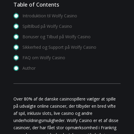
Table of Contents
Introduktion til Wolfy Casino
Spiltilbud på Wolfy Casino
Bonuser og Tilbud på Wolfy Casino
Sikkerhed og Support på Wolfy Casino
FAQ om Wolfy Casino
Author
Over 80% af de danske casinospillere vælger at spille
på udvalgte online casinoer, der tilbyder en bred vifte
af spil, inklusiv slots, live casino og andre
underholdningsmuligheder. Wolfy Casino er et af disse
casinoer, der har fået stor opmærksomhed i Frankrig