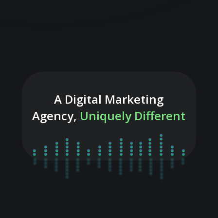
A Digital Marketing
Agency,
Uniquely Different