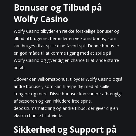
Bonuser og Tilbud på
Wolfy Casino
Wolfy Casino tilbyder en række forskellige bonuser og
tilbud til brugerne, herunder en velkomstbonus, som
kan bruges til at spille dine favoritspil. Denne bonus er
en god måde til at komme i gang med at spille på
Wolfy Casino og giver dig en chance til at vinde større
beløb.
Udover den velkomstbonus, tilbyder Wolfy Casino også
andre bonuser, som kan hjælpe dig med at spille
længere og mere. Disse bonuser kan variere afhængigt
af sæsonen og kan inkludere free spins,
depositumsmatching og andre tilbud, der giver dig en
ekstra chance til at vinde.
Sikkerhed og Support på