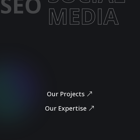
SEO
MEDIA
Let’s Dive In
Our Projects
Our Expertise