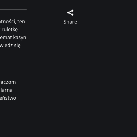

atności, ten
Share
 ruletkę
 temat kasyn
wiedz się
graczom
ularna
eństwo i