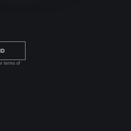
ur terms of