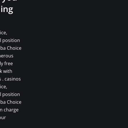
hing
ice,
l position
mba Choice
merous
ly free
k with
s . casinos
ice,
l position
mba Choice
in charge
our