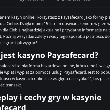
ś fanem kasyn online i korzystasz z Paysafecard jako formy pł
t dla Ciebie. Dzięki moim 15-letnim doświadczeniom w grze w
 dla Ciebie najbardziej aktualne i przydatne informacje na
. Poznaj wszystkie zalety i wady tego sposobu płatności, do
zie grać i
jak wygrać!
 jest kasyno Paysafecard?
safecard to platforma hazardowa online, która umożliwia 
 wpłat i wypłat za pomocą usługi Paysafecard. Jest to pop
ności w kasynach online, ze względu na szybkość, bezpiecz
ć transakcji.
lay i cechy gry w kasynie
afecard