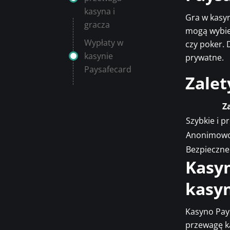
kasyna i
Gra w kasyn
gracza
mogą wybier
Wypłaty w
czy poker. 
kasynie
prywatne.
Paysafecard
Zalet
Z
Szybkie i p
Anonimowoś
Bezpieczne
Kasyn
kasyn
Kasyno Pay
przewagę k