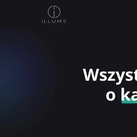
Wszyst
o k