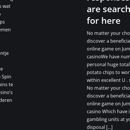
s wat
are searc
o
for here
ips
nemen
No matter your cho
discover a beneficia
online game on Ju
ntje
casinoWe have nu
personal huge total
je
potato chips to wor
e Spin
within excellent U . 
ins te
No matter your cho
asino’s
discover a beneficia
deren
online game on Ju
casino Which have 
gambling units at y
disposal […]