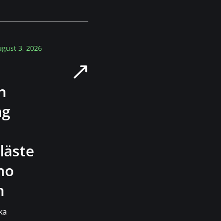
ugust 3, 2026
n
ag
läste
no
n
ka