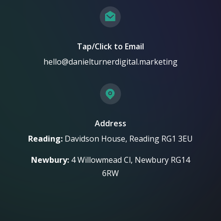
Tap/Click to Email
hello@danielturnerdigital.marketing
Address
Reading:
Davidson House, Reading RG1 3EU
Newbury:
4 Willowmead Cl, Newbury RG14
6RW