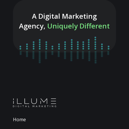
A Digital Marketing
Agency,
Uniquely Different
Home