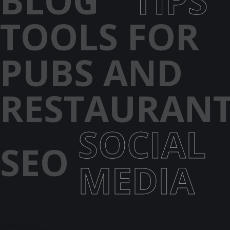
BLOG
TIPS
TOOLS FOR
PUBS AND
RESTAURAN
SOCIAL
SEO
MEDIA