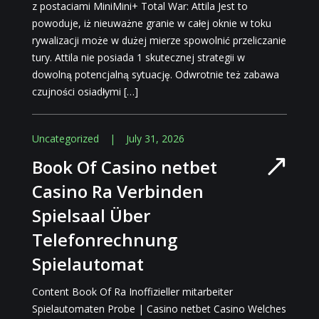
z postaciami MiniMini+ Total War: Attila Jest to
powoduje, iż nieuważne granie w całej oknie w toku
rywalizacji może w dużej mierze spowolnić przeliczanie
tury. Attila nie posiada 1 skutecznej strategii w
dowolną potencjalną sytuację. Odwrotnie też zabawa
czujności osiadłymi […]
Uncategorized
|
July 31, 2026
Book Of Casino netbet
Casino Ra Verbinden
Spielsaal Über
Telefonrechnung
Spielautomat
Content Book Of Ra Inoffizieller mitarbeiter
Spielautomaten Probe | Casino netbet Casino Welches